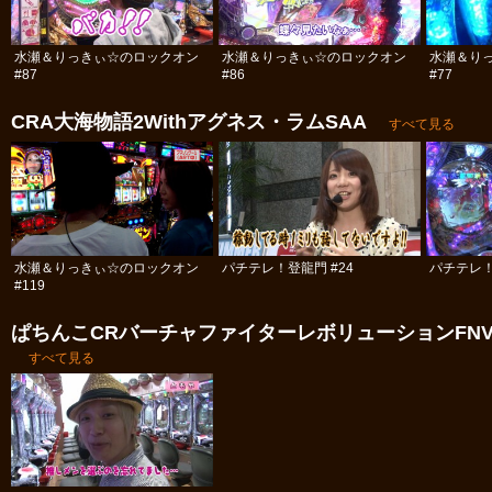
水瀬＆りっきぃ☆のロックオン
水瀬＆りっきぃ☆のロックオン
水瀬＆り
#87
#86
#77
CRA大海物語2Withアグネス・ラムSAA
すべて見る
水瀬＆りっきぃ☆のロックオン
パチテレ！登龍門 #24
パチテレ！
#119
ぱちんこCRバーチャファイターレボリューションFN
すべて見る