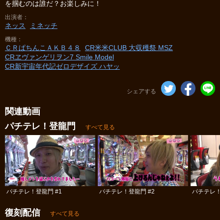
を掴むのは誰だ？お楽しみに！
出演者
ネッス
ミネッチ
機種
ＣＲぱちんこＡＫＢ４８
CR米米CLUB 大収穫祭 MSZ
CRヱヴァンゲリヲン7 Smile Model
CR新宇宙年代記ゼロデザイズ ハヤッ
シェアする
関連動画
パチテレ！登龍門
すべて見る
パチテレ！登龍門 #1
パチテレ！登龍門 #2
パチテレ！
復刻配信
すべて見る