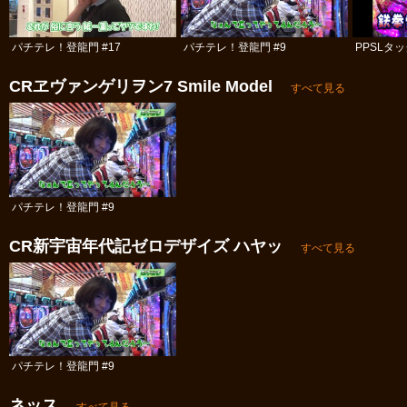
パチテレ！登龍門 #17
パチテレ！登龍門 #9
PPSLタッ
CRヱヴァンゲリヲン7 Smile Model
すべて見る
パチテレ！登龍門 #9
CR新宇宙年代記ゼロデザイズ ハヤッ
すべて見る
パチテレ！登龍門 #9
ネッス