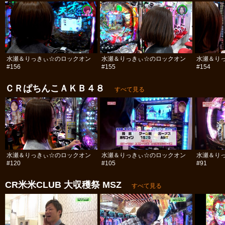
水瀬＆りっきぃ☆のロックオン
水瀬＆りっきぃ☆のロックオン
水瀬＆り
#156
#155
#154
ＣＲぱちんこＡＫＢ４８
すべて見る
水瀬＆りっきぃ☆のロックオン
水瀬＆りっきぃ☆のロックオン
水瀬＆り
#120
#105
#91
CR米米CLUB 大収穫祭 MSZ
すべて見る