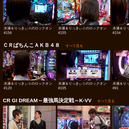
水瀬＆りっきぃ☆のロックオン
水瀬＆りっきぃ☆のロックオン
水瀬＆り
#156
#155
#154
ＣＲぱちんこＡＫＢ４８
すべて見る
水瀬＆りっきぃ☆のロックオン
水瀬＆りっきぃ☆のロックオン
水瀬＆り
#120
#105
#91
CR GI DREAM～最強馬決定戦～K‐VV
すべて見る