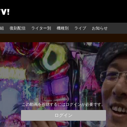
組
復刻配信
ライター別
機種別
ライブ
お知らせ
この動画を視聴するにはログインが必要です。
ログイン