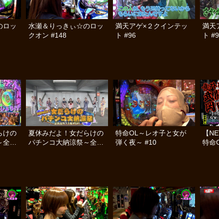
のロッ
水瀬＆りっきぃ☆のロッ
満天アゲ×２クインテッ
満天
クオン #148
ト #96
ト #9
らけの
夏休みだよ！女だらけの
特命OL～レオ子と女が
【N
～全員
パチンコ大納涼祭～全員
弾く夜～ #10
特命
#中編
浴衣で大騒ぎSP～ #前編
弾く夜