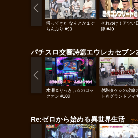
帰ってきた なんとか１ぐ
それゆけ！アツい
らんぷり #93
隊 #40
パチスロ交響詩篇エウレカセブン
水瀬＆りっきぃ☆のロッ
射駒タケシの攻略
クオン #109
トⅦグランドフィ
レ!! 感謝の超特大号!!
編
Re:ゼロから始める異世界生活
す