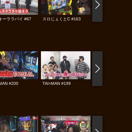
キーララバイ #67
スロじぇくとC #163
スロじぇくとC #16
MAN #200
TAI×MAN #199
スロじぇくとC #14