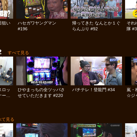
日狙い
ハセガワヤングマン
帰ってきた なんとか１ぐ
それ
#196
らんぷり #92
隊 #3
2
すべて見る
スロッ
ひやまっちの全ツッパさ
パチテレ！登龍門 #34
嵐・
ナー
せていただきます #220
☆ジャ
 後
べて見る