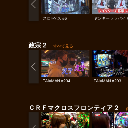
スロ×ゲス #6
ヤンキーララバイ #
政宗２
すべて見る
TAI×MAN #204
TAI×MAN #203
ＣＲＦマクロスフロンティア２