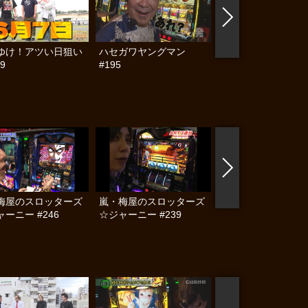
ゆけ！アツい日狙い
ハセガワヤングマン
帰ってきた なんと
9
#195
らんぷり #91
梅屋のスロッターズ
嵐・梅屋のスロッターズ
嵐・梅屋のスロッタ
ーニー #246
☆ジャーニー #239
☆ジャーニー #238