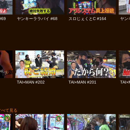
69
ヤンキーララバイ #68
スロじぇくとC #164
ヤン
TAI×MAN #202
TAI×MAN #201
TAI×
すべて見る