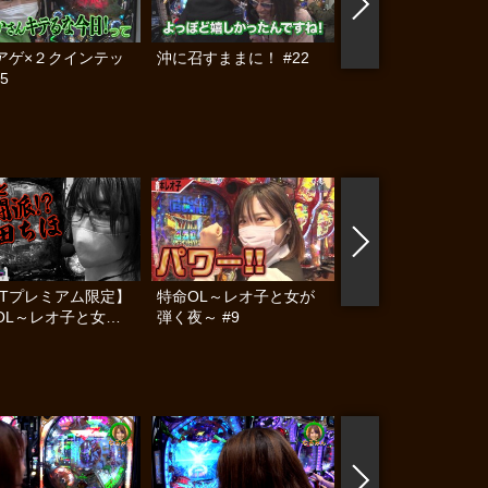
アゲ×２クインテッ
沖に召すままに！ #22
輝け！我ら栄光の玉
5
んズSP～最強のベ
イン編～ #2
ETプレミアム限定】
特命OL～レオ子と女が
【NETプレミアム
OL～レオ子と女が
弾く夜～ #9
特命OL～レオ子と
～ #10
弾く夜～ #9