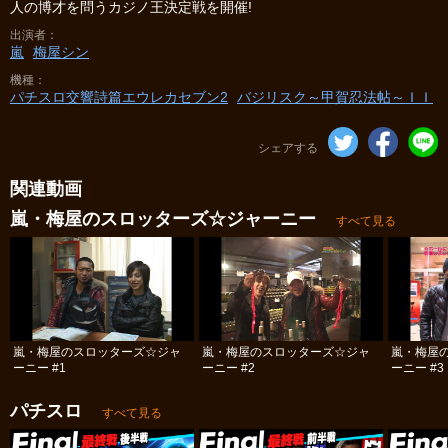
人の博才を問うカジノ王決定戦を開催!
出演者
嵐
梅屋シン
機種
パチスロ交響詩篇エウレカセブン2
バジリスク～甲賀忍法帖～ＩＩ
シェアする
関連動画
嵐・梅屋のスロッターズ☆ジャーニー
すべて見る
嵐・梅屋のスロッターズ☆ジャ
嵐・梅屋のスロッターズ☆ジャ
嵐・梅屋
ーニー #1
ーニー #2
ーニー #3
パチスロ
すべて見る