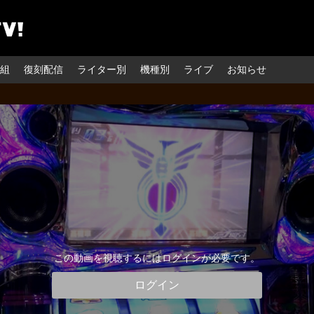
組
復刻配信
ライター別
機種別
ライブ
お知らせ
この動画を視聴するにはログインが必要です。
ログイン