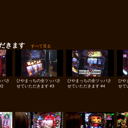
だきます
すべて見る
ッパさ
ひやまっちの全ツッパさ
ひやまっちの全ツッパさ
ひや
2
せていただきます #3
せていただきます #4
せて