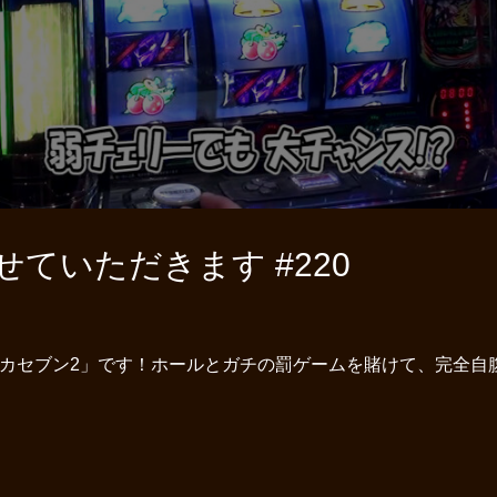
ていただきます #220
レカセブン2」です！ホールとガチの罰ゲームを賭けて、完全自