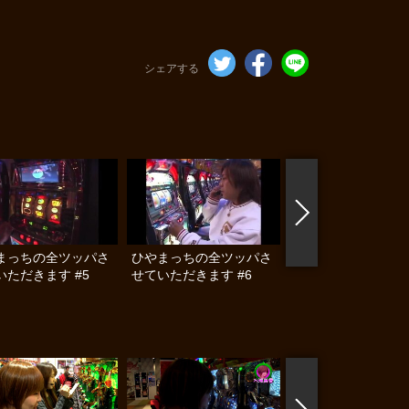
シェアする
まっちの全ツッパさ
ひやまっちの全ツッパさ
ひやまっちの全ツッ
いただきます #5
せていただきます #6
せていただきます #