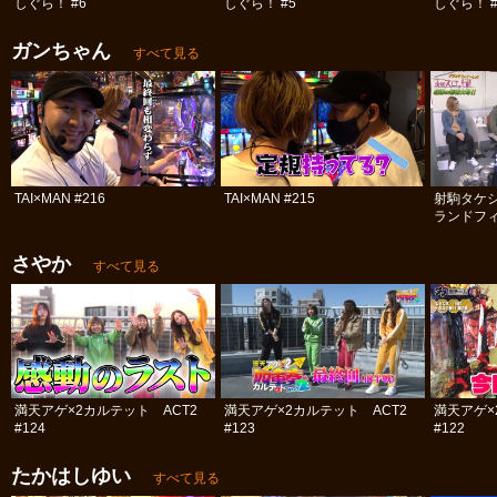
しぐら！ #6
しぐら！ #5
しぐら！ #
ガンちゃん
すべて見る
TAI×MAN #216
TAI×MAN #215
射駒タケ
ランドフィ
号!! 前編
さやか
すべて見る
満天アゲ×2カルテット ACT2
満天アゲ×2カルテット ACT2
満天アゲ×
#124
#123
#122
たかはしゆい
すべて見る