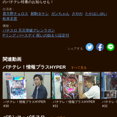
のパチテレ特番のお知らせも！
出演者
貴方野チェロス
射駒タケシ
ガンちゃん
さやか
たかはしゆい
松本圭世
機種
パチスロ 天元突破グレンラガン
Pリング バースデイ 呪いの始まり設定付
シェアする
関連動画
パチテレ！情報プラスHYPER
すべて見る
パチテレ！情報プラスHYPER
パチテレ！情報プラスHYPER
パチテレ！
#30
#31
#32