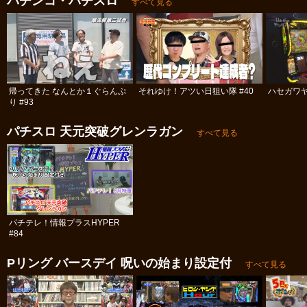
パチンコ・パチスロ
すべて見る
帰ってきた なんとか１ぐらんぷ
それゆけ！アツい日狙い隊 #40
ハセガワヤ
り #93
パチスロ 天元突破グレンラガン
すべて見る
パチテレ！情報プラスHYPER
#84
Pリング バースデイ 呪いの始まり設定付
すべて見る