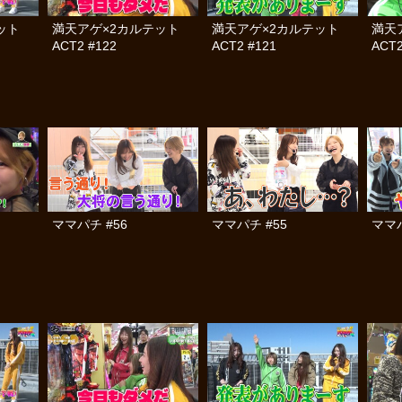
テット
満天アゲ×2カルテット
満天アゲ×2カルテット
満天
ACT2 #122
ACT2 #121
ACT2
ママパチ #56
ママパチ #55
ママパ