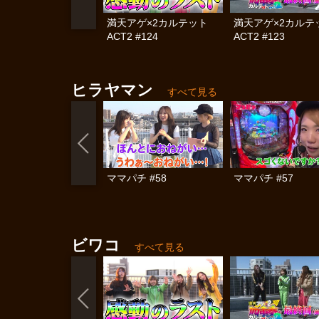
満天アゲ×2カルテット
満天アゲ×2カル
ACT2 #124
ACT2 #123
ヒラヤマン
すべて見る
ママパチ #58
ママパチ #57
ビワコ
すべて見る