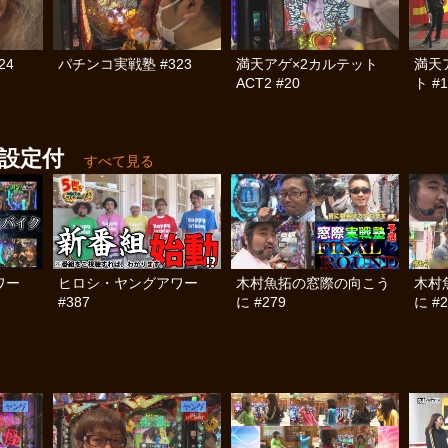
24
パチンコ実戦塾 #323
満天アゲ×2カルテット
満天
ACT2 #20
ト #1
り設定付
すべて見る
ワー
ヒロシ・ヤングアワー
木村魚拓の窓際の向こう
木村
#387
に #279
に #2