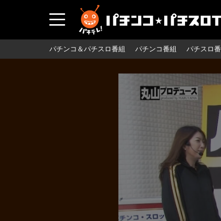
パチンコ＆パチスロ番組
パチンコ番組
パチスロ番