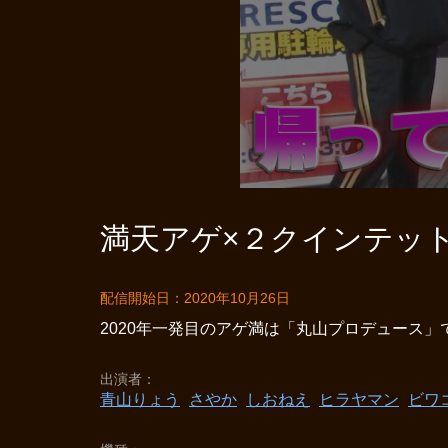
満天アゲ×２クインテット 
配信開始日：2020年10月26日
2020年一発目のアゲ満は「丸山プロデュース」
出演者
青山りょう
さやか
しおねえ
ヒラヤマン
ビワ