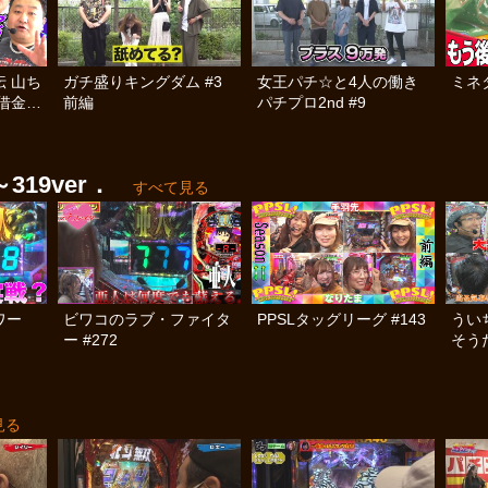
 山ち
ガチ盛りキングダム #3
女王パチ☆と4人の働き
ミネタ
借金返
前編
パチプロ2nd #9
19ver．
すべて見る
ワー
ビワコのラブ・ファイタ
PPSLタッグリーグ #143
うい
ー #272
そう
#84
見る