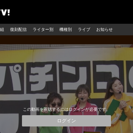
組
復刻配信
ライター別
機種別
ライブ
お知らせ
この動画を視聴するにはログインが必要です。
ログイン