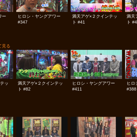
ワー
ヒロシ・ヤングアワー
満天アゲ×２クインテッ
満天
#347
ト #41
ト #4
て見る
ンテッ
満天アゲ×２クインテッ
ヒロシ・ヤングアワー
ヒロ
ト #82
#411
#388