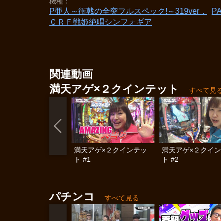
機種
P亜人～衝戟の全突フルスペック!～319ver．
P
ＣＲＦ戦姫絶唱シンフォギア
関連動画
満天アゲ×２クインテット
すべて見
満天アゲ×２クインテッ
満天アゲ×２クイ
ト #1
ト #2
パチンコ
すべて見る