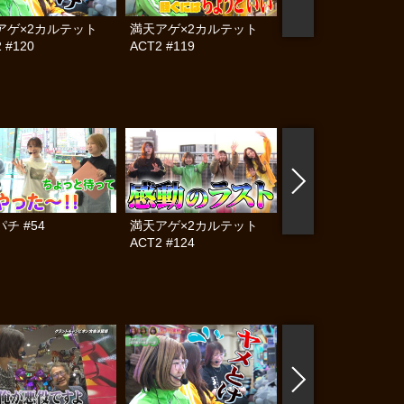
アゲ×2カルテット
満天アゲ×2カルテット
満天アゲ×2カル
 #120
ACT2 #119
ACT2 #118
チ #54
満天アゲ×2カルテット
ママパチ #53
ACT2 #124