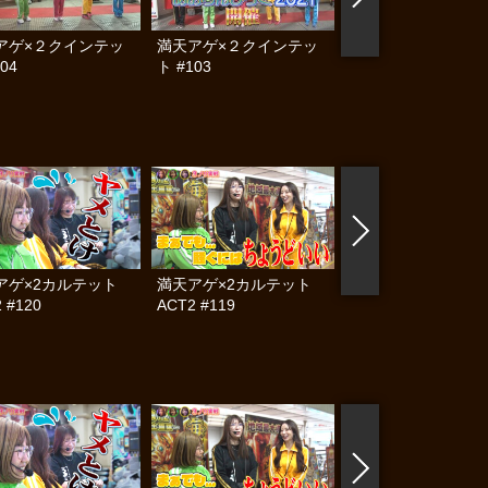
アゲ×２クインテッ
満天アゲ×２クインテッ
満天アゲ×２クイン
04
ト #103
ト #102
アゲ×2カルテット
満天アゲ×2カルテット
帰ってきた なんと
 #120
ACT2 #119
らんぷり #83