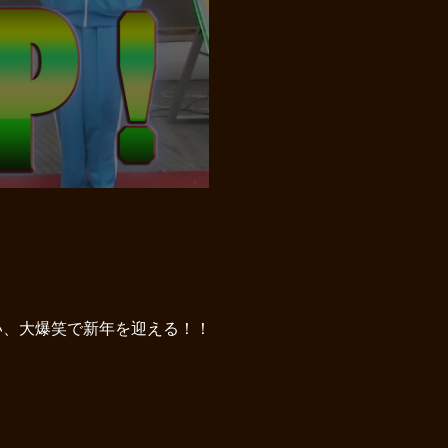
無い、大爆笑で新年を迎える！！