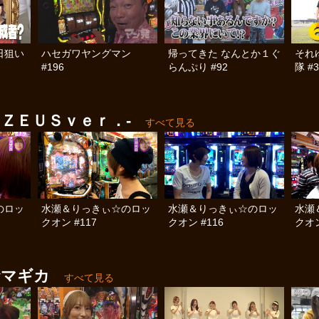
日狙い
ハセガワヤングマン
帰ってきた なんとか１ぐ
それ
#196
らんぷり #92
隊 #3
ＺＥＵＳｖｅｒ．-
すべて見る
のロッ
水瀬＆りっきぃ☆のロッ
水瀬＆りっきぃ☆のロッ
水瀬
クオン #117
クオン #116
クオン
☆マギカ
すべて見る