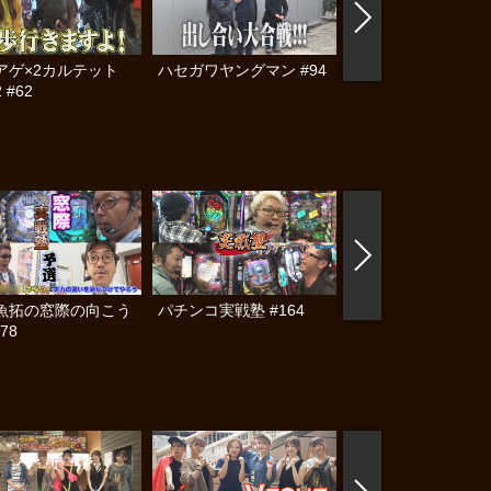
アゲ×2カルテット
ハセガワヤングマン #94
パチンコ実戦塾 #28
 #62
魚拓の窓際の向こう
パチンコ実戦塾 #164
パチンコ実戦塾 #16
78