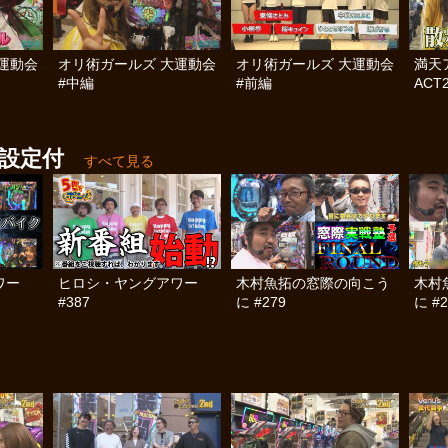
運動会
オリ術ガールズ 大運動会
オリ術ガールズ 大運動会
満天
#中編
#前編
ACT2
り設定付
すべて見る
ワー
ヒロシ・ヤングアワー
木村魚拓の窓際の向こう
木村
#387
に #279
に #2