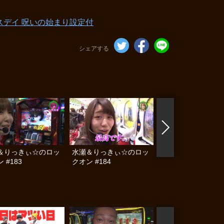
スデイ 呪いの始まり設定付
シェアする
＆りっきぃ☆のロッ
水瀬＆りっきぃ☆のロッ
水瀬＆りっきぃ☆の
 #183
クオン #184
クオン #185