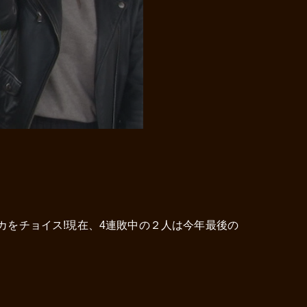
カをチョイス!現在、4連敗中の２人は今年最後の