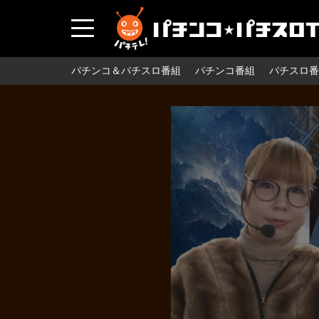
パチンコ＆パチスロ番組
パチンコ番組
パチスロ番