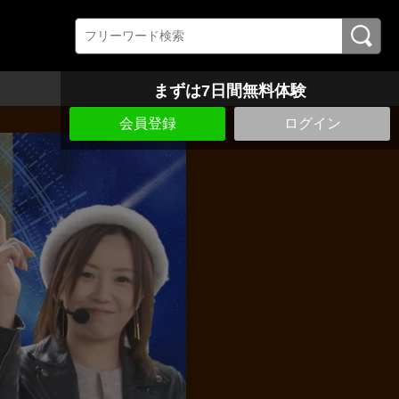
まずは7日間無料体験
会員登録
ログイン