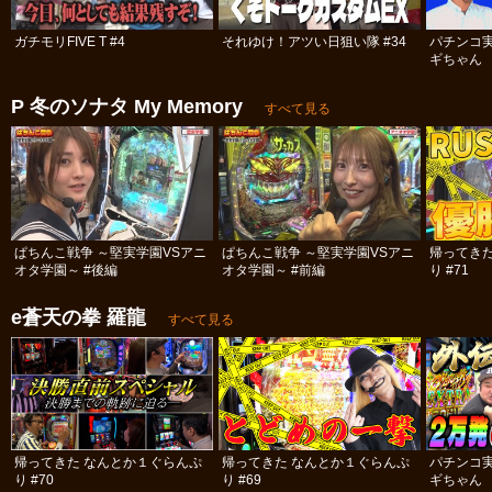
ガチモリFIVE T #4
それゆけ！アツい日狙い隊 #34
パチンコ
ギちゃん 
#98
P 冬のソナタ My Memory
すべて見る
ぱちんこ戦争 ～堅実学園VSアニ
ぱちんこ戦争 ～堅実学園VSアニ
帰ってき
オタ学園～ #後編
オタ学園～ #前編
り #71
e蒼天の拳 羅龍
すべて見る
帰ってきた なんとか１ぐらんぷ
帰ってきた なんとか１ぐらんぷ
パチンコ
り #70
り #69
ギちゃん 