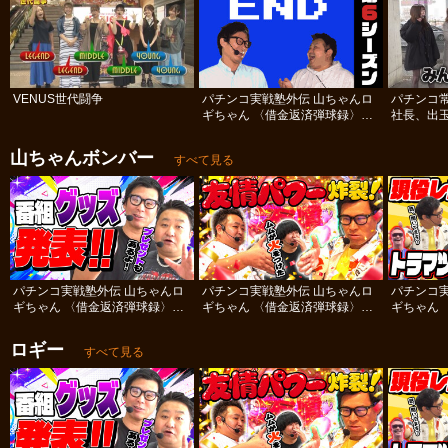
VENUS世代闘争
パチンコ実戦塾外伝 山ちゃんロ
パチンコ
ギちゃん 〈借金返済弾球録〉
社長、出
#98
#12
山ちゃんボンバー
すべて見る
パチンコ実戦塾外伝 山ちゃんロ
パチンコ実戦塾外伝 山ちゃんロ
パチンコ
ギちゃん 〈借金返済弾球録〉
ギちゃん 〈借金返済弾球録〉
ギちゃん 
#113
#112
#111
ロギー
すべて見る