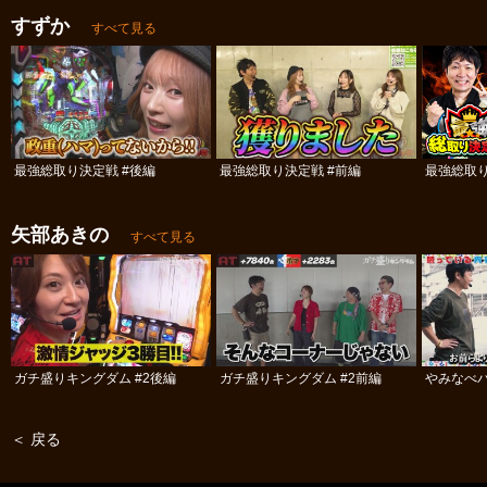
すずか
すべて見る
最強総取り決定戦 #後編
最強総取り決定戦 #前編
最強総取
矢部あきの
すべて見る
ガチ盛りキングダム #2後編
ガチ盛りキングダム #2前編
やみなべ
＜ 戻る