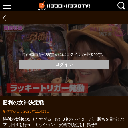
この動画を視聴するにはログインが必要です。
ログイン
勝利の女神決定戦
配信開始日：2025年11月23日
勝利の女神になりたすぎる（!?）3名のライターが、勝ちを目指して
立ち回りを行う！ミッション＋実戦で頂点を目指せ!!