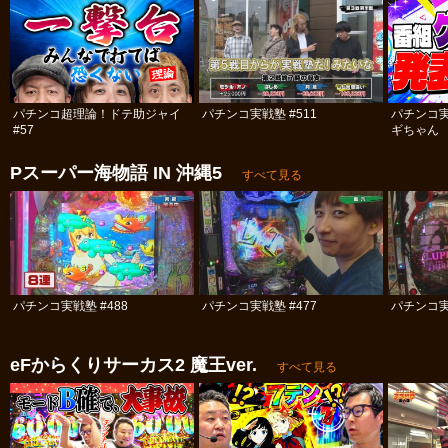
パチンコ超理論！ドテ助ジャイ
パチンコ実戦塾 #511
パチンコ
#57
ギちゃん 
#113
Pスーパー海物語 IN 沖縄5
すべて見る
パチンコ実戦塾 #488
パチンコ実戦塾 #477
パチンコ実
eFからくりサーカス2 魔王ver.
すべて見る