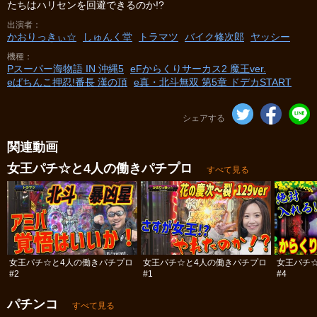
たちはハリセンを回避できるのか!?
出演者
かおりっきぃ☆
しゅんく堂
トラマツ
バイク修次郎
ヤッシー
機種
Pスーパー海物語 IN 沖縄5
eFからくりサーカス2 魔王ver.
eぱちんこ押忍!番長 漢の頂
e真・北斗無双 第5章 ドデカSTART
シェアする
関連動画
女王パチ☆と4人の働きパチプロ
すべて見る
女王パチ☆と4人の働きパチプロ
女王パチ☆と4人の働きパチプロ
女王パチ
#2
#1
#4
パチンコ
すべて見る