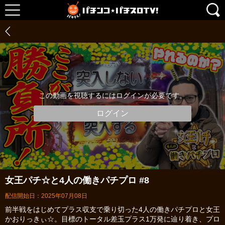
この動画を視聴するにはログインが必要です。
ログイン
女王パチ☆と4人の働きパチプロ #8
配信開始日：2025年07月08日
前半戦をはじめてプラス収支で乗り切った4人の働きパチプロと女王
かおりっきぃ☆。目標のトータル差玉プラス1万発に辿り着き、プロ