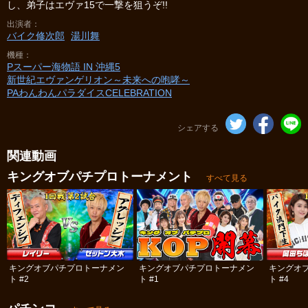
し、弟子はエヴァ15で一撃を狙うぞ!!
出演者
バイク修次郎
湯川舞
機種
Pスーパー海物語 IN 沖縄5
新世紀エヴァンゲリオン～未来への咆哮～
PAわんわんパラダイスCELEBRATION
シェアする
関連動画
キングオブパチプロトーナメント
すべて見る
キングオブパチプロトーナメン
キングオブパチプロトーナメン
キングオ
ト #2
ト #1
ト #4