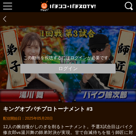
この動画を視聴するにはログインが必要です。
ログイン
キングオブパチプロトーナメント #3
配信開始日：2025年05月20日
12人の腕自慢がしのぎを削るトーナメント。予選3試合目はバイク
修次郎vs湯川舞の師弟対決が実現。甘で自滅待ちを狙う師匠に対