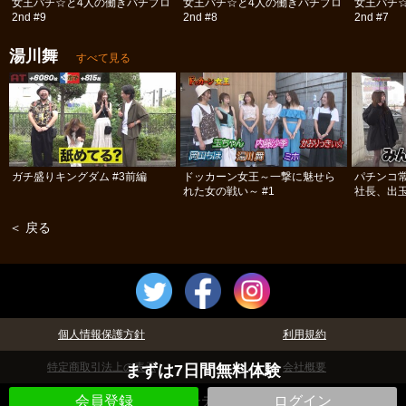
女王パチ☆と4人の働きパチプロ
女王パチ☆と4人の働きパチプロ
女王パチ
2nd #9
2nd #8
2nd #7
湯川舞
すべて見る
ガチ盛りキングダム #3前編
ドッカーン女王～一撃に魅せら
パチンコ
れた女の戦い～ #1
社長、出
#12
＜ 戻る
個人情報保護方針
利用規約
特定商取引法上の表示
会社概要
まずは7日間無料体験
©パチテレ！
会員登録
ログイン