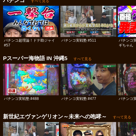
パチンコ
すべて見る
パチンコ超理論！ドテ助ジャイ
パチンコ実戦塾 #511
パチンコ
#57
ギちゃん 
#113
Pスーパー海物語 IN 沖縄5
すべて見る
パチンコ実戦塾 #488
パチンコ実戦塾 #477
パチンコ実
新世紀エヴァンゲリオン～未来への咆哮～
すべて見る