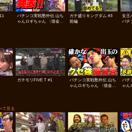
11
パチンコ実戦塾外伝 山ち
ガチ盛りキングダム #3
女王
ゃんロギちゃん 〈借金返
前編
パチプ
済弾球録〉 #113
ガチモリFIVE T #1
パチンコ実戦塾外伝 山ち
パチ
ゃんロギちゃん 〈借金返
ゃん
済弾球録〉 #96
済弾球
べて見る