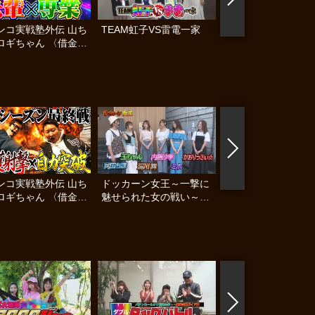
ンコ実戦塾外伝 山ち
TEAM虹子VS雷電一家
それゆけ！アツい日
ロギちゃん 〈借金返
隊 #25
録〉 #87
ンコ実戦塾外伝 山ち
ドッカーン女王～一撃に
爆裂倶楽部
ロギちゃん 〈借金返
魅せられた女の戦い～
録〉 #97
#1