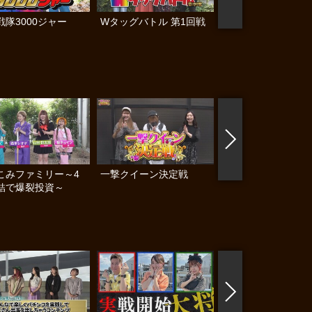
戦隊3000ジャー
Wタッグバトル 第1回戦
満天アゲ×2カル
ACT2 #44
こみファミリー～4
一撃クイーン決定戦
乙女戦隊3000ジャ
結で爆裂投資～