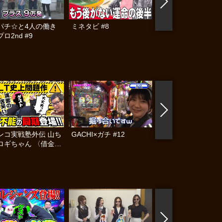
パチ☆と4人の働き
ミネタビ #8
パチンコ実戦塾 #51
ロ2nd #9
ンコ実戦塾外伝 山ち
GACHI×ガチ #12
GACHI×ガチ #11
ロギちゃん 〈借金返
録〉 #95