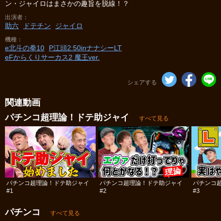
ン・ジャイロはまさかの趣旨を脱線！？
出演者
助六
ドテチン
ジャイロ
機種
e北斗の拳10
P江頭2:50inナナシーLT
eFからくりサーカス2 魔王ver.
シェアする
関連動画
パチンコ超理論！ドテ助ジャイ
すべて見る
パチンコ超理論！ドテ助ジャイ
パチンコ超理論！ドテ助ジャイ
パチンコ
#1
#2
#3
パチンコ
すべて見る