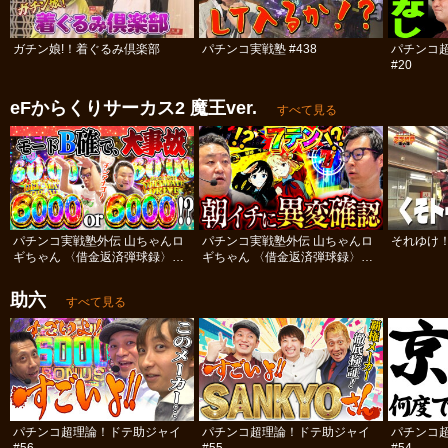
ガチン娘!！着ぐるみ倶楽部
パチンコ実戦塾 #438
パチンコ
#20
eFからくりサーカス2 魔王ver.
すべて見る
パチンコ実戦塾外伝 山ちゃんロ
パチンコ実戦塾外伝 山ちゃんロ
それゆけ！
ギちゃん 〈借金返済弾球録〉
ギちゃん 〈借金返済弾球録〉
#110
#109
助六
すべて見る
パチンコ超理論！ドテ助ジャイ
パチンコ超理論！ドテ助ジャイ
パチンコ