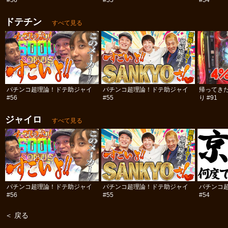
#56
#55
#54
ドテチン
すべて見る
パチンコ超理論！ドテ助ジャイ
パチンコ超理論！ドテ助ジャイ
帰ってき
#56
#55
り #91
ジャイロ
すべて見る
パチンコ超理論！ドテ助ジャイ
パチンコ超理論！ドテ助ジャイ
パチンコ
#56
#55
#54
＜ 戻る