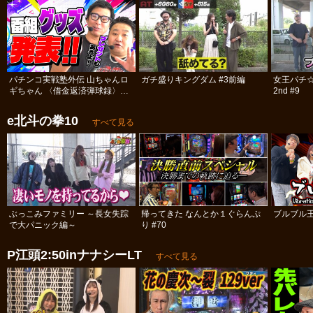
パチンコ実戦塾外伝 山ちゃんロ
ガチ盛りキングダム #3前編
女王パチ
ギちゃん 〈借金返済弾球録〉
2nd #9
#113
e北斗の拳10
すべて見る
ぶっこみファミリー ～長女失踪
帰ってきた なんとか１ぐらんぷ
ブルブル
で大パニック編～
り #70
P江頭2:50inナナシーLT
すべて見る