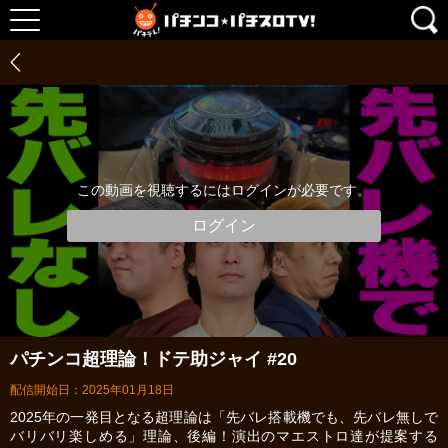
この動画を視聴するにはログインが必要です。
ログイン
パチンコ超理論！ドテ助ジャイ #20
配信開始日：2025年01月18日
2025年の一発目となる超理論は「先バレ搭載機でも、先バレ無しで
バリバリ楽しめる」理論、後編！演出のマエストロ達が提案する