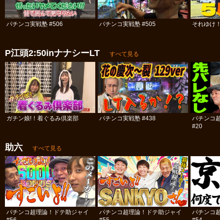
パチンコ実戦塾 #506
パチンコ実戦塾 #505
それゆけ！
P江頭2:50inナナシーLT
すべて見る
ガチン娘!！着ぐるみ倶楽部
パチンコ実戦塾 #438
パチンコ
#20
助六
すべて見る
パチンコ超理論！ドテ助ジャイ
パチンコ超理論！ドテ助ジャイ
パチンコ