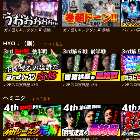
ガチ盛りキングダム #1後編
ガチ盛りキングダム #1前編
パチスロ実
HYO．（飄）
すべて見る
パチスロ実戦塾 #36
パチスロ実戦塾 #35
パチスロ実
ヘミニク
すべて見る
パチスロ実戦塾 #48
パチスロ実戦塾 #47
パチスロ実