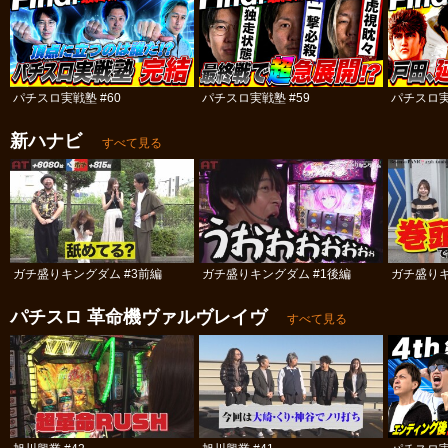
パチスロ実戦塾 #60
パチスロ実戦塾 #59
パチスロ実
新ハナビ
すべて見る
ガチ盛りキングダム #3前編
ガチ盛りキングダム #1後編
ガチ盛りキ
パチスロ 革命機ヴァルヴレイヴ
すべて見る