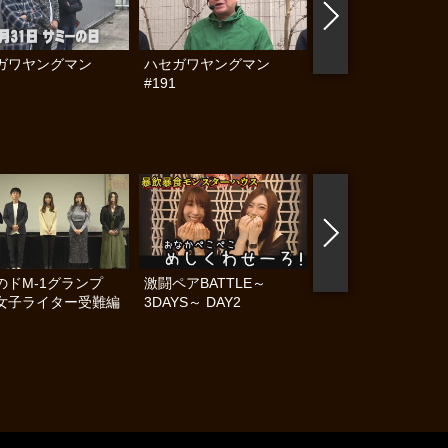
ガワヤングマン
ハセガワヤングマン
ハセガワヤングマン
#191
#190
のドM-1グランプ
激闘ペアBATTLE～
報酬格上げパチンコ
女子ライター受難編
3DAYS～ DAY2