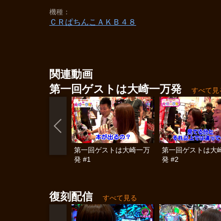
機種
ＣＲぱちんこＡＫＢ４８
関連動画
第一回ゲストは大崎一万発
すべて見
第一回ゲストは大崎一万
第一回ゲストは大
発 #1
発 #2
復刻配信
すべて見る