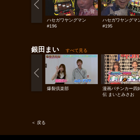
ハセガワヤングマン
ハセガワヤングマ
#196
#195
銀田まい
すべて見る
爆裂倶楽部
漫画パチンカー四
伝 まいとみさお
＜ 戻る