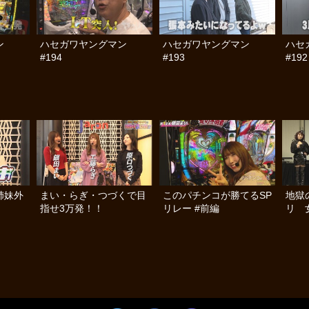
ン
ハセガワヤングマン
ハセガワヤングマン
ハセ
#194
#193
#192
姉妹外
まい・らぎ・つづくで目
このパチンコが勝てるSP
地獄
指せ3万発！！
リレー #前編
リ 