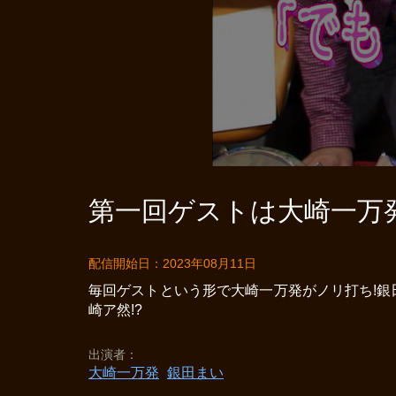
第一回ゲストは大崎一万発 
配信開始日：2023年08月11日
毎回ゲストという形で大崎一万発がノリ打ち!銀
崎ア然!?
出演者
大崎一万発
銀田まい