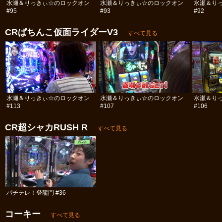
水瀬＆りっきぃ☆のロックオン
水瀬＆りっきぃ☆のロックオン
水瀬＆り
#95
#93
#92
CRぱちんこ仮面ライダーV3
すべて見る
水瀬＆りっきぃ☆のロックオン
水瀬＆りっきぃ☆のロックオン
水瀬＆り
#113
#107
#106
CR超シャカRUSH R
すべて見る
パチテレ！登龍門 #36
コーキー
すべて見る