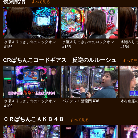
復刻配信
すべて見る
水瀬＆りっきぃ☆のロックオン
水瀬＆りっきぃ☆のロックオン
水瀬＆り
#156
#155
#154
CRぱちんこコードギアス 反逆のルルーシュ
すべて見
水瀬＆りっきぃ☆のロックオン
パチテレ！登龍門 #36
木村魚拓の
#109
ＣＲぱちんこＡＫＢ４８
すべて見る