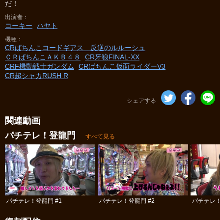
だ！
出演者
コーキー
ハヤト
機種
CRぱちんこコードギアス 反逆のルルーシュ
ＣＲぱちんこＡＫＢ４８
CR牙狼FINAL‐XX
CRF機動戦士ガンダム
CRぱちんこ仮面ライダーV3
CR超シャカRUSH R
シェアする
関連動画
パチテレ！登龍門
すべて見る
パチテレ！登龍門 #1
パチテレ！登龍門 #2
パチテレ！