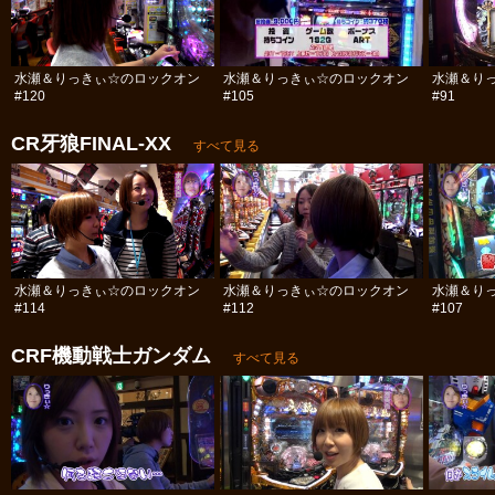
水瀬＆りっきぃ☆のロックオン
水瀬＆りっきぃ☆のロックオン
水瀬＆り
#120
#105
#91
CR牙狼FINAL‐XX
すべて見る
水瀬＆りっきぃ☆のロックオン
水瀬＆りっきぃ☆のロックオン
水瀬＆り
#114
#112
#107
CRF機動戦士ガンダム
すべて見る