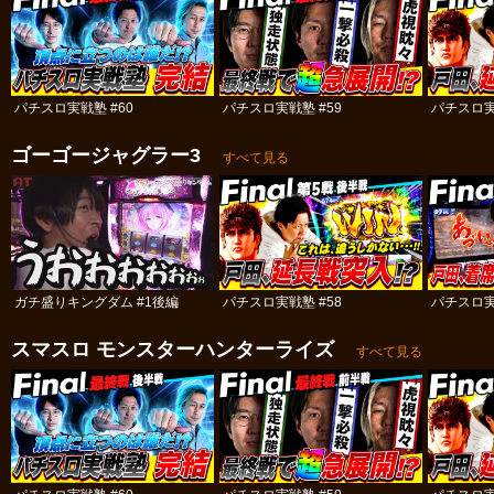
パチスロ実戦塾 #60
パチスロ実戦塾 #59
パチスロ実
ゴーゴージャグラー3
すべて見る
ガチ盛りキングダム #1後編
パチスロ実戦塾 #58
パチスロ実
スマスロ モンスターハンターライズ
すべて見る