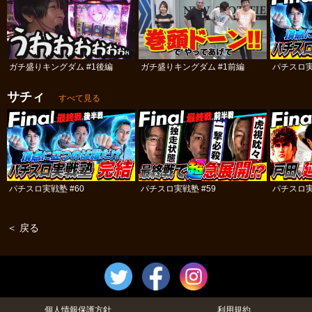
ガチ盛りキングダム #1後編
ガチ盛りキングダム #1前編
パチスロ実
サチィ
すべて見る
パチスロ実戦塾 #60
パチスロ実戦塾 #59
パチスロ実
＜ 戻る
個人情報保護方針
利用規約