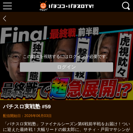
この動画を視聴するにはログインが必要です。
ログイン
パチスロ実戦塾 #59
配信開始日：2026年06月03日
「パチスロ実戦塾」ファイナルシーズン第6戦前半戦をお届け！つい
に迎えた最終戦！大幅リードの銀太郎に、サチィ・戸田マサシンが