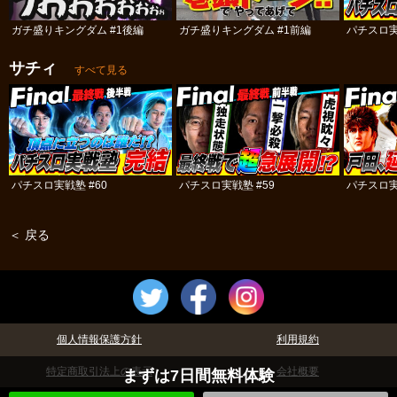
ガチ盛りキングダム #1後編
ガチ盛りキングダム #1前編
パチスロ実
サチィ
すべて見る
パチスロ実戦塾 #60
パチスロ実戦塾 #59
パチスロ実
＜ 戻る
個人情報保護方針
利用規約
特定商取引法上の表示
会社概要
まずは7日間無料体験