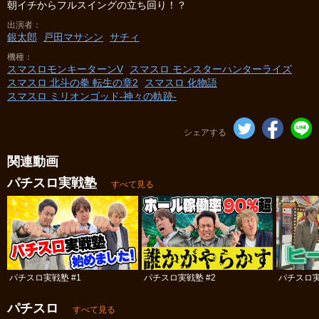
朝イチからフルスイングの立ち回り！？
出演者
銀太郎
戸田マサシン
サチィ
機種
スマスロモンキーターンV
スマスロ モンスターハンターライズ
スマスロ 北斗の拳 転生の章2
スマスロ 化物語
スマスロ ミリオンゴッド‐神々の軌跡‐
シェアする
関連動画
パチスロ実戦塾
すべて見る
パチスロ実戦塾 #1
パチスロ実戦塾 #2
パチスロ実
パチスロ
すべて見る