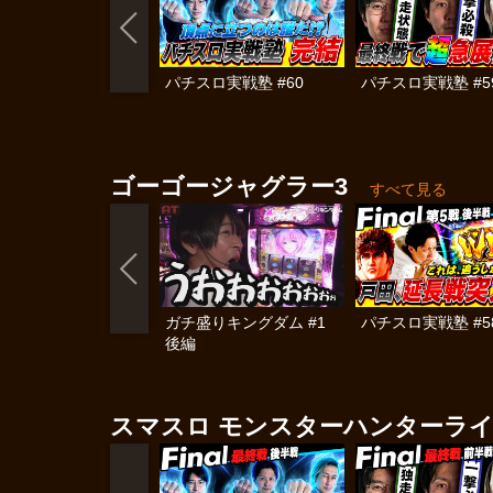
パチスロ実戦塾 #60
パチスロ実戦塾 #5
ゴーゴージャグラー3
すべて見る
ガチ盛りキングダム #1
パチスロ実戦塾 #5
後編
スマスロ モンスターハンターラ