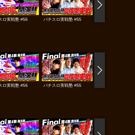
スロ実戦塾 #56
パチスロ実戦塾 #55
パチスロ実戦塾 #53
スロ実戦塾 #56
パチスロ実戦塾 #55
旭川興業 #48