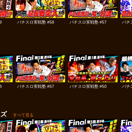
9
パチスロ実戦塾 #58
パチスロ実戦塾 #57
パチ
8
パチスロ実戦塾 #57
パチスロ実戦塾 #50
パチ
イズ
すべて見る