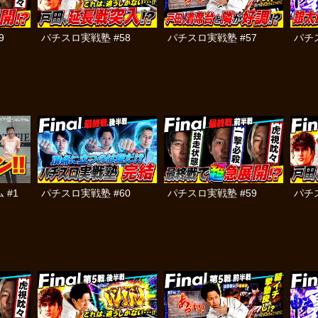
9
パチスロ実戦塾 #58
パチスロ実戦塾 #57
パチ
 #1
パチスロ実戦塾 #60
パチスロ実戦塾 #59
パチ