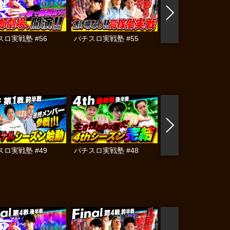
スロ実戦塾 #56
パチスロ実戦塾 #55
第1回 レトスロ王
#4
スロ実戦塾 #49
パチスロ実戦塾 #48
旭川興業 #40