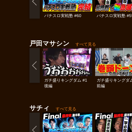
パチスロ実戦塾 #60
パチスロ実戦塾 #5
戸田マサシン
すべて見る
ガチ盛りキングダム #1
ガチ盛りキングダム
後編
前編
サチィ
すべて見る