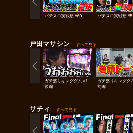
パチスロ実戦塾 #60
パチスロ実戦塾 #5
戸田マサシン
すべて見る
ガチ盛りキングダム #1
ガチ盛りキングダム
後編
前編
サチィ
すべて見る