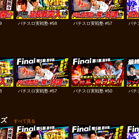
9
パチスロ実戦塾 #58
パチスロ実戦塾 #57
パチ
8
パチスロ実戦塾 #57
パチスロ実戦塾 #50
パチ
イズ
すべて見る