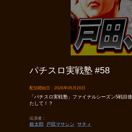
パチスロ実戦塾 #58
配信開始日：2026年05月20日
「パチスロ実戦塾」ファイナルシーズン5戦目
たして！？
出演者
銀太郎
戸田マサシン
サチィ