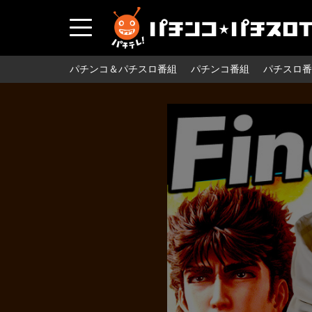
パチンコ＆パチスロ番組
パチンコ番組
パチスロ番