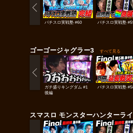
パチスロ実戦塾 #60
パチスロ実戦塾 #5
ゴーゴージャグラー3
すべて見る
ガチ盛りキングダム #1
パチスロ実戦塾 #5
後編
スマスロ モンスターハンターラ