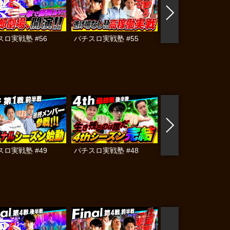
スロ実戦塾 #56
パチスロ実戦塾 #55
第1回 レトスロ王
#4
スロ実戦塾 #49
パチスロ実戦塾 #48
旭川興業 #40