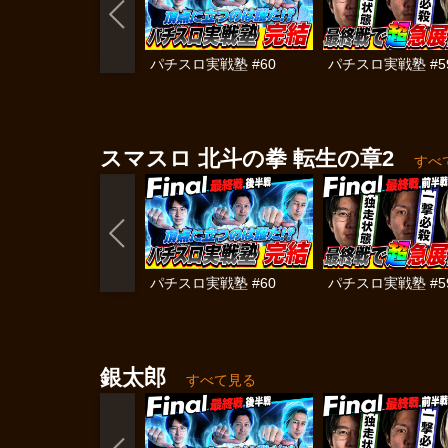
パチスロ実戦塾 #60
パチスロ実戦塾 #5
スマスロ 北斗の拳 転生の章2
すべ
パチスロ実戦塾 #60
パチスロ実戦塾 #5
銀太郎
すべて見る