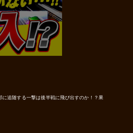
郎に追随する一撃は後半戦に飛び出すのか！？果