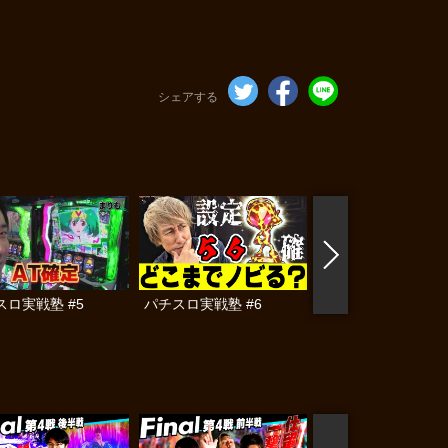
シェアする
スロ実戦塾 #5
パチスロ実戦塾 #6
パチスロ実戦塾 #7