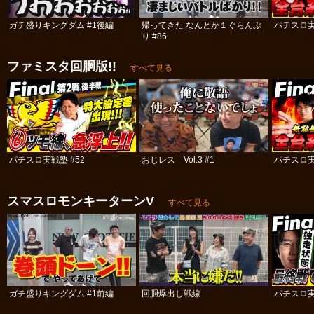
ガチ盛りキングダム #1後編
帰ってきた なんとか１ぐらんぷ
パチスロ実
り #86
ファミスタ回胴版!!
すべて見る
パチスロ実戦塾 #52
おじレス Vol.3 #1
パチスロ実
スマスロモンキーターンV
すべて見る
ガチ盛りキングダム #1前編
回胴爆出し戦線
パチスロ実