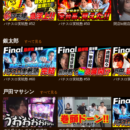
パチスロ実戦塾 #52
パチスロ実戦塾 #50
閉店to開
銀太郎
すべて見る
パチスロ実戦塾 #60
パチスロ実戦塾 #59
パチスロ実
戸田マサシン
すべて見る