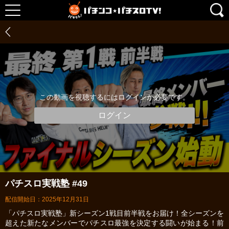
この動画を視聴するにはログインが必要です。
ログイン
パチスロ実戦塾 #49
配信開始日：2025年12月31日
「パチスロ実戦塾」新シーズン1戦目前半戦をお届け！全シーズンを
超えた新たなメンバーでパチスロ最強を決定する闘いが始まる！前