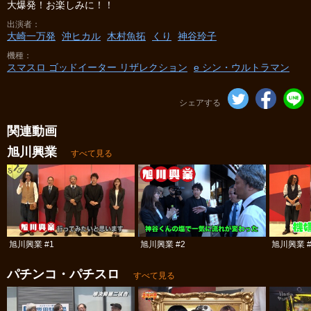
大爆発！お楽しみに！！
出演者
大崎一万発
沖ヒカル
木村魚拓
くり
神谷玲子
機種
スマスロ ゴッドイーター リザレクション
e シン・ウルトラマン
シェアする
関連動画
旭川興業
すべて見る
旭川興業 #1
旭川興業 #2
旭川興業 #
パチンコ・パチスロ
すべて見る