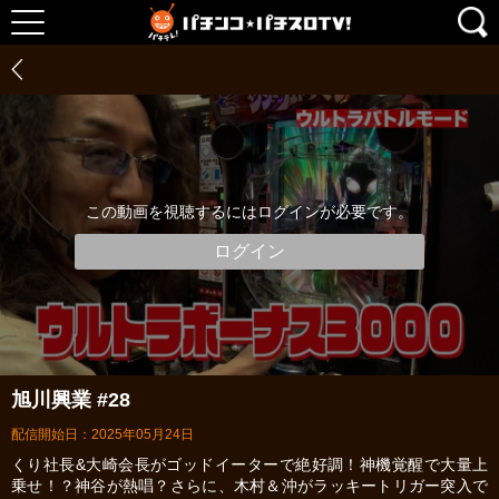
この動画を視聴するにはログインが必要です。
ログイン
旭川興業 #28
配信開始日：2025年05月24日
くり社長&大崎会長がゴッドイーターで絶好調！神機覚醒で大量上
乗せ！？神谷が熱唱？さらに、木村＆沖がラッキートリガー突入で