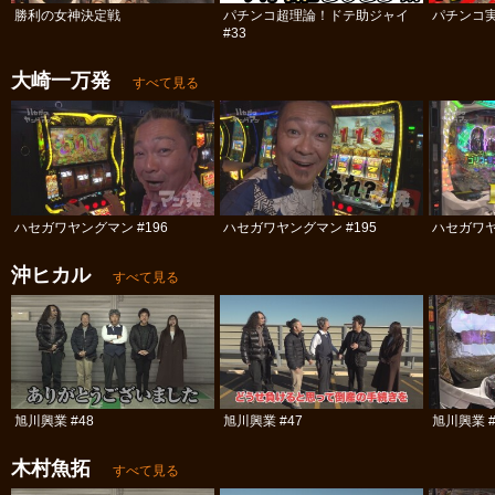
勝利の女神決定戦
パチンコ超理論！ドテ助ジャイ
パチンコ実
#33
大崎一万発
すべて見る
ハセガワヤングマン #196
ハセガワヤングマン #195
ハセガワヤ
沖ヒカル
すべて見る
旭川興業 #48
旭川興業 #47
旭川興業 #
木村魚拓
すべて見る