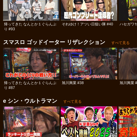
帰ってきた なんとか１ぐらんぷ
それゆけ！アツい日狙い隊 #40
ハセガワヤ
り #93
スマスロ ゴッドイーター リザレクション
すべて見る
帰ってきた なんとか１ぐらんぷ
旭川興業 #38
旭川興業 #
り #87
e シン・ウルトラマン
すべて見る