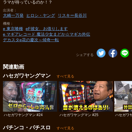
ラマが待っているのか！？
出演者
大崎一万発
ヒロシ・ヤング
リスキー長谷川
機種
e 東京喰種
eF彼女、お借りします
e マギアレコード 魔法少女まどか☆マギカ外伝
デカスタe花の慶次～傾奇一転
シェアする
関連動画
ハセガワヤングマン
すべて見る
ハセガワヤングマン #24
ハセガワヤングマン #25
ハセガワヤ
パチンコ・パチスロ
すべて見る