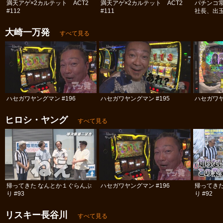
満天アゲ×2カルテット ACT2
満天アゲ×2カルテット ACT2
パチンコ
#112
#111
社長、出玉
大崎一万発
すべて見る
ハセガワヤングマン #196
ハセガワヤングマン #195
ハセガワヤ
ヒロシ・ヤング
すべて見る
帰ってきた なんとか１ぐらんぷ
ハセガワヤングマン #196
帰ってき
り #93
り #92
リスキー長谷川
すべて見る