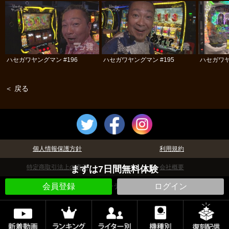
ハセガワヤングマン #196
ハセガワヤングマン #195
ハセガワヤ
＜ 戻る
個人情報保護方針
利用規約
特定商取引法上の表示
会社概要
まずは7日間無料体験
©パチテレ！
会員登録
ログイン