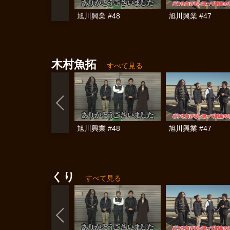
旭川興業 #48
旭川興業 #47
木村魚拓
すべて見る
旭川興業 #48
旭川興業 #47
くり
すべて見る