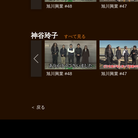
旭川興業 #48
旭川興業 #47
神谷玲子
すべて見る
旭川興業 #48
旭川興業 #47
＜ 戻る