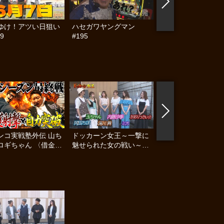
ゆけ！アツい日狙い
ハセガワヤングマン
帰ってきた なんと
9
#195
らんぷり #91
ンコ実戦塾外伝 山ち
ドッカーン女王～一撃に
爆裂倶楽部
ロギちゃん 〈借金返
魅せられた女の戦い～
録〉 #97
#1