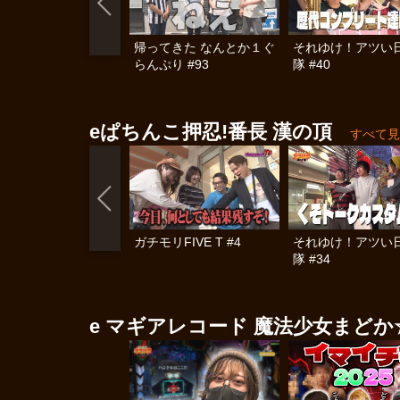
帰ってきた なんとか１ぐ
それゆけ！アツい
らんぷり #93
隊 #40
eぱちんこ押忍!番長 漢の頂
すべて見
ガチモリFIVE T #4
それゆけ！アツい
隊 #34
e マギアレコード 魔法少女まど