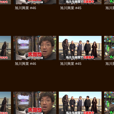
旭川興業 #46
旭川興業 #45
旭川興
旭川興業 #46
旭川興業 #45
旭川興