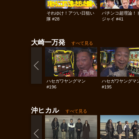
それゆけ！アツい日狙い
パチンコ超理論！
隊 #28
ジャイ #41
大崎一万発
すべて見る
ハセガワヤングマン
ハセガワヤングマ
#196
#195
沖ヒカル
すべて見る