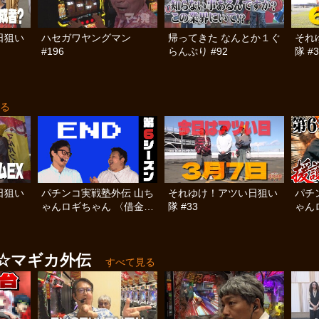
日狙い
ハセガワヤングマン
帰ってきた なんとか１ぐ
それ
#196
らんぷり #92
隊 #3
る
日狙い
パチンコ実戦塾外伝 山ち
それゆけ！アツい日狙い
パチ
ゃんロギちゃん 〈借金返
隊 #33
ゃん
済弾球録〉 #98
済弾球
か☆マギカ外伝
すべて見る