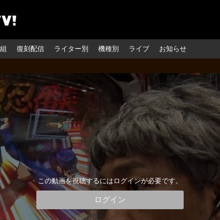
組
復刻配信
ライター別
機種別
ライブ
お知らせ
この動画を視聴するにはログインが必要です。
ログイン