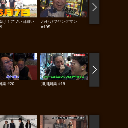
ゆけ！アツい日狙い
ハセガワヤングマン
帰ってきた なんと
9
#195
らんぷり #91
業 #20
旭川興業 #19
旭川興業 #18