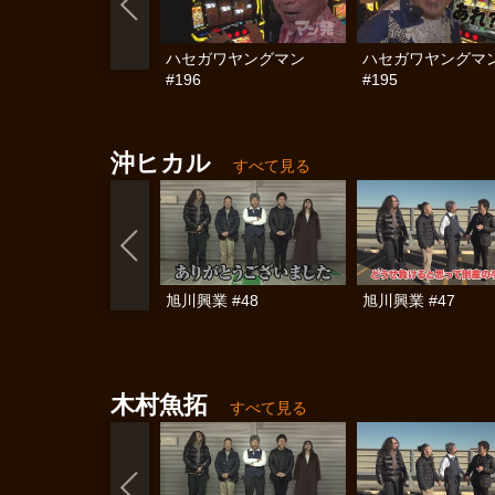
ハセガワヤングマン
ハセガワヤングマ
#196
#195
沖ヒカル
すべて見る
旭川興業 #48
旭川興業 #47
木村魚拓
すべて見る