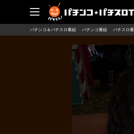
パチンコ＆パチスロ番組
パチンコ番組
パチスロ番