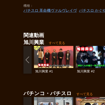
機種
パチスロ 革命機ヴァルヴレイヴ
パチスロ かぐ
関連動画
旭川興業
すべて見る
旭川興業 #1
旭川興業 #2
パチンコ・パチスロ
すべて見る