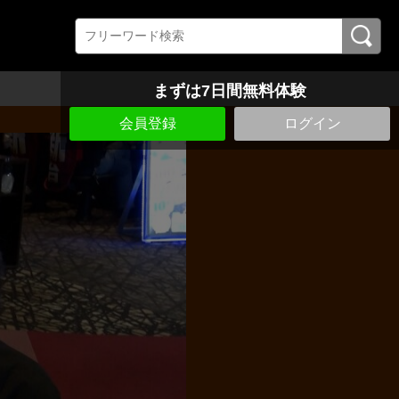
まずは7日間無料体験
会員登録
ログイン