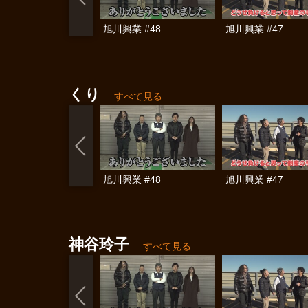
旭川興業 #48
旭川興業 #47
くり
すべて見る
旭川興業 #48
旭川興業 #47
神谷玲子
すべて見る