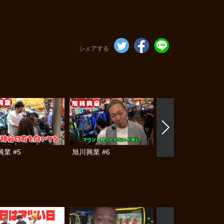
シェアする
業 #5
旭川興業 #6
旭川興業 #7