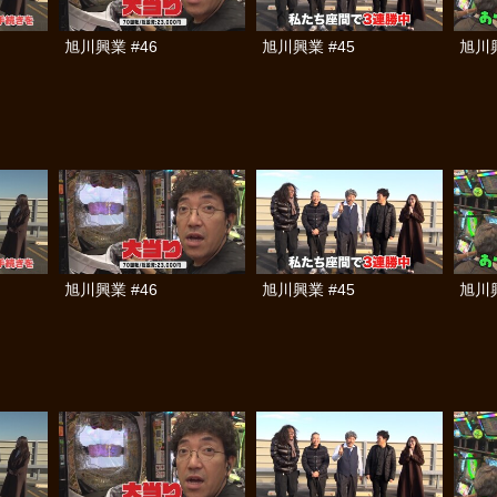
旭川興業 #46
旭川興業 #45
旭川興
旭川興業 #46
旭川興業 #45
旭川興