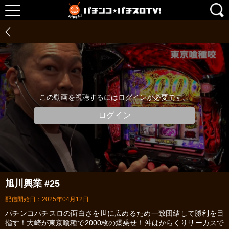
この動画を視聴するにはログインが必要です。
ログイン
旭川興業 #25
配信開始日：2025年04月12日
パチンコパチスロの面白さを世に広めるため一致団結して勝利を目
指す！大崎が東京喰種で2000枚の爆乗せ！沖はからくりサーカスで