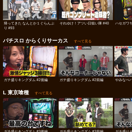
帰ってきた なんとか１ぐらんぷ
それゆけ！アツい日狙い隊 #40
ハセガワヤ
り #93
パチスロ からくりサーカス
すべて見る
ガチ盛りキングダム #2後編
ガチ盛りキングダム #2前編
やみなべ
L 東京喰種
すべて見る
ガチ盛りキングダム #3後編
ガチ盛りキングダム #3前編
ガチ盛りキ