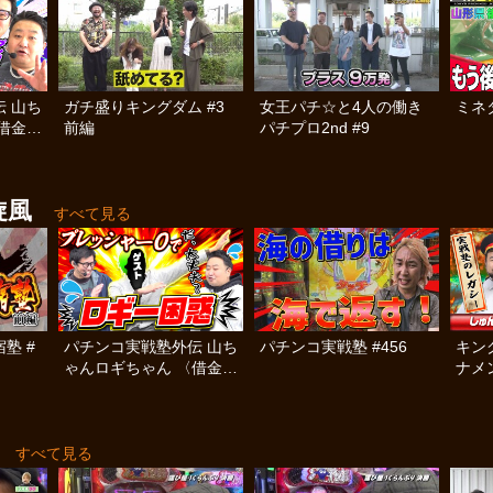
 山ち
ガチ盛りキングダム #3
女王パチ☆と4人の働き
ミネタ
借金返
前編
パチプロ2nd #9
旋風
すべて見る
塾 #
パチンコ実戦塾外伝 山ち
パチンコ実戦塾 #456
キン
ゃんロギちゃん 〈借金返
ナメン
済弾球録〉 #79
すべて見る