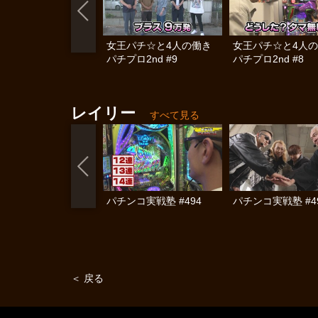
女王パチ☆と4人の働き
女王パチ☆と4人
パチプロ2nd #9
パチプロ2nd #8
レイリー
すべて見る
パチンコ実戦塾 #494
パチンコ実戦塾 #4
＜ 戻る