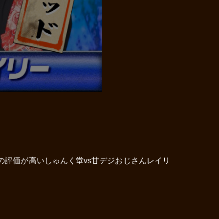
の評価が高いしゅんく堂vs甘デジおじさんレイリ