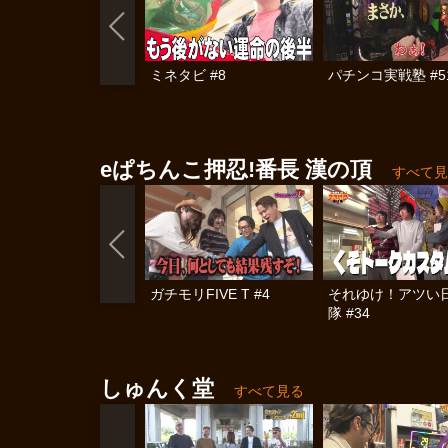
ミネタビ #8
パチンコ実戦塾 #5
eぱちんこ押忍!番長 漢の頂
すべて見
ガチモリFIVE T #4
それゆけ！アツい
隊 #34
しゅんく堂
すべて見る