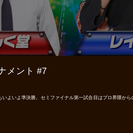
メント #7
もいよいよ準決勝。セミファイナル第一試合目はプロ界隈から