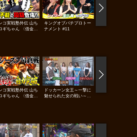
ンコ実戦塾外伝 山ち
キングオブパチプロトー
キングオブパチプロ
ロギちゃん 〈借金返
ナメント #11
ナメント #7
録〉 #95
ンコ実戦塾外伝 山ち
ドッカーン女王～一撃に
爆裂倶楽部
ロギちゃん 〈借金返
魅せられた女の戦い～
録〉 #97
#1