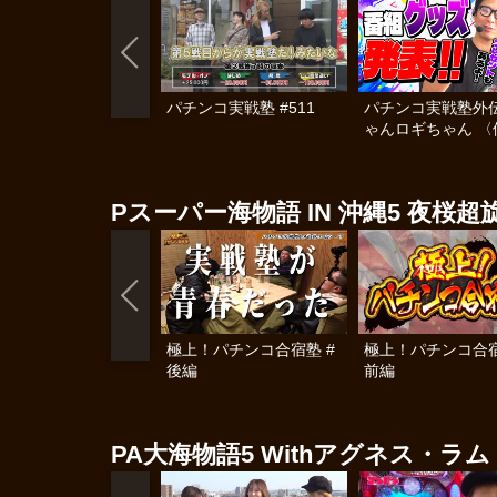
パチンコ実戦塾 #511
パチンコ実戦塾外伝
ゃんロギちゃん 〈
済弾球録〉 #113
Pスーパー海物語 IN 沖縄5 夜桜超
極上！パチンコ合宿塾 #
極上！パチンコ合宿
後編
前編
PA大海物語5 Withアグネス・ラム