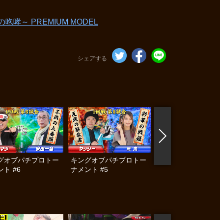
哮～ PREMIUM MODEL
シェアする
グオブパチプロトー
キングオブパチプロトー
キングオブパチプロ
ト #6
ナメント #5
ナメント #8