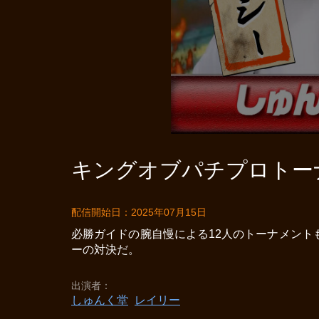
キングオブパチプロトーナ
配信開始日：2025年07月15日
必勝ガイドの腕自慢による12人のトーナメント
ーの対決だ。
出演者
しゅんく堂
レイリー