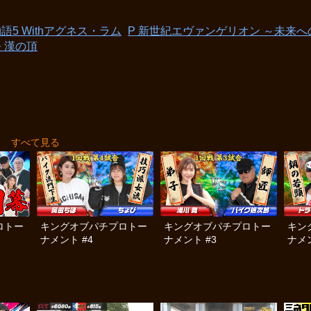
語5 Withアグネス・ラム
P 新世紀エヴァンゲリオン ～未来への咆
 漢の頂
すべて見る
ロトー
キングオブパチプロトー
キングオブパチプロトー
キン
ナメント #4
ナメント #3
ナメン