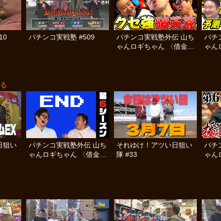
10
パチンコ実戦塾 #509
パチンコ実戦塾外伝 山ち
パチ
ゃんロギちゃん 〈借金返
ゃん
済弾球録〉 #96
済弾球
る
日狙い
パチンコ実戦塾外伝 山ち
それゆけ！アツい日狙い
パチ
ゃんロギちゃん 〈借金返
隊 #33
ゃん
済弾球録〉 #98
済弾球