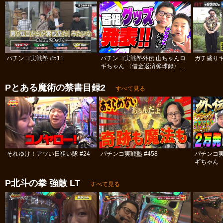
パチンコ実戦塾 #511
パチンコ実戦塾外伝 山ちゃんロ
ガチ盛りキ
ギちゃん 〈借金返済弾球録〉
#113
Pとある魔術の禁書目録2
すべて見る
それゆけ！アツい日狙い隊 #24
パチンコ実戦塾 #458
パチンコ
ギちゃん 
#52
P北斗の拳 強敵 LT
すべて見る