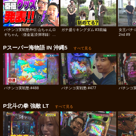
パチンコ実戦塾外伝 山ちゃんロ
ガチ盛りキングダム #3前編
女王パチ
ギちゃん 〈借金返済弾球録〉
2nd #9
#113
Pスーパー海物語 IN 沖縄5
すべて見る
パチンコ実戦塾 #488
パチンコ実戦塾 #477
パチンコ実
P北斗の拳 強敵 LT
すべて見る