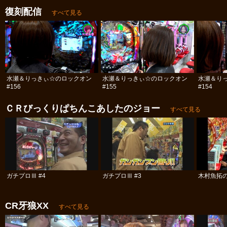
復刻配信
すべて見る
水瀬＆りっきぃ☆のロックオン
水瀬＆りっきぃ☆のロックオン
水瀬＆り
#156
#155
#154
ＣＲびっくりぱちんこあしたのジョー
すべて見る
ガチプロⅢ #4
ガチプロⅢ #3
木村魚拓の
CR牙狼XX
すべて見る