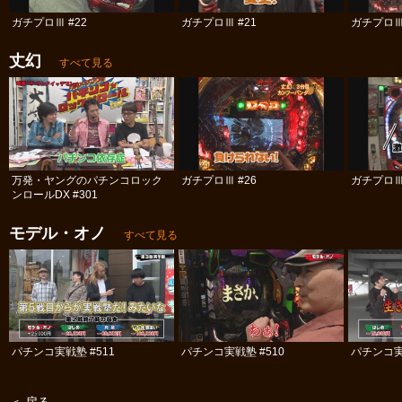
ガチプロⅢ #22
ガチプロⅢ #21
ガチプロⅢ
丈幻
すべて見る
万発・ヤングのパチンコロック
ガチプロⅢ #26
ガチプロⅢ 
ンロールDX #301
モデル・オノ
すべて見る
パチンコ実戦塾 #511
パチンコ実戦塾 #510
パチンコ実