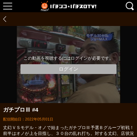
この動画を視聴するにはログインが必要です。
ログイン
ガチプロⅢ #4
配信開始日：2022年05月01日
丈幻ＶＳモデル・オノで始まったガチプロⅢ予選Ｂグループ初戦！
前半はオノが上を目指し、３０台の乱れ打ち。対する丈幻、店状況