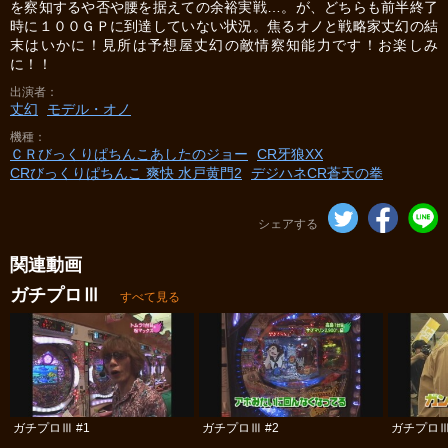
を察知するや否や腰を据えての余裕実戦…。が、どちらも前半終了
時に１００ＧＰに到達していない状況。焦るオノと戦略家丈幻の結
末はいかに！見所は予想屋丈幻の敵情察知能力です！お楽しみ
に！！
出演者
丈幻
モデル・オノ
機種
ＣＲびっくりぱちんこあしたのジョー
CR牙狼XX
CRびっくりぱちんこ 爽快 水戸黄門2
デジハネCR蒼天の拳
シェアする
関連動画
ガチプロⅢ
すべて見る
ガチプロⅢ #1
ガチプロⅢ #2
ガチプロⅢ