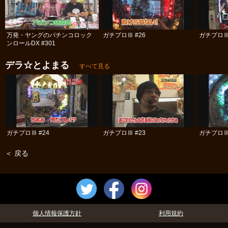
万発・ヤングのパチンコロック
ガチプロⅢ #26
ガチプロⅢ 
ンロールDX #301
デラ☆とよまる
すべて見る
ガチプロⅢ #24
ガチプロⅢ #23
ガチプロⅢ 
＜ 戻る
個人情報保護方針
利用規約