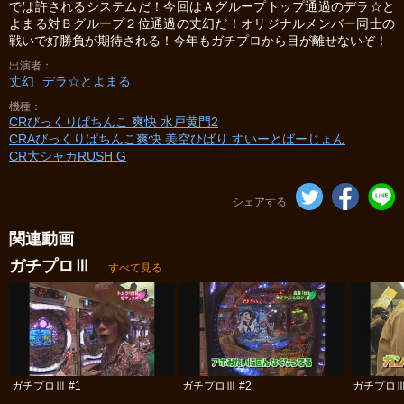
では許されるシステムだ！今回はＡグループトップ通過のデラ☆と
よまる対Ｂグループ２位通過の丈幻だ！オリジナルメンバー同士の
戦いで好勝負が期待される！今年もガチプロから目が離せないぞ！
出演者
丈幻
デラ☆とよまる
機種
CRびっくりぱちんこ 爽快 水戸黄門2
CRAびっくりぱちんこ爽快 美空ひばり すいーとばーじょん
CR大シャカRUSH G
シェアする
関連動画
ガチプロⅢ
すべて見る
ガチプロⅢ #1
ガチプロⅢ #2
ガチプロⅢ