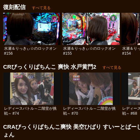
復刻配信
すべて見る
水瀬＆りっきぃ☆のロックオン
水瀬＆りっきぃ☆のロックオン
水瀬＆り
#156
#155
#154
CRびっくりぱちんこ 爽快 水戸黄門2
すべて見る
レディースバトル～二階堂が挑
レディースバトル～二階堂が挑
レディー
戦～ #74
戦～ #70
戦～ #68
CRAびっくりぱちんこ爽快 美空ひばり すいーとばー
ょん