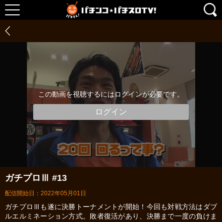
この動画を視聴するにはログインが必要です。
ログイン
ガチプロⅢ #13
配信開始日：2022年05月01日
ガチプロⅢも遂に決勝トーナメントが開始！今回も対戦方法はダブ
ルエルミネーション方式。敗者復活があり、決勝まで一度の負けま