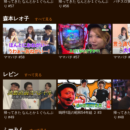
帰ってきた なんとか１ぐらんぷ
帰ってきた なんとか１ぐらんぷ
パチスロ実
り #57
り #56
森本レオ子
すべて見る
ママパチ #58
ママパチ #57
ママパチ #
レビン
すべて見る
帰ってきた なんとか１ぐらんぷ
嗚呼!!花の昭和54年組 ２ #3
帰ってき
り #49
り #48
ふーみん