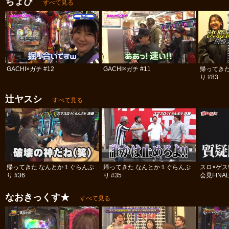
ちょび
すべて見る
GACHI×ガチ #12
GACHI×ガチ #11
帰ってき
り #83
辻ヤスシ
すべて見る
帰ってきた なんとか１ぐらんぷ
帰ってきた なんとか１ぐらんぷ
スロ×ゲ
り #36
り #35
会見FINA
なおきっくす★
すべて見る