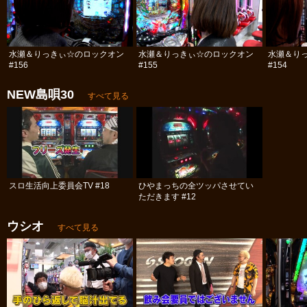
水瀬＆りっきぃ☆のロックオン
水瀬＆りっきぃ☆のロックオン
水瀬＆り
#156
#155
#154
NEW島唄30
すべて見る
スロ生活向上委員会TV #18
ひやまっちの全ツッパさせてい
ただきます #12
ウシオ
すべて見る