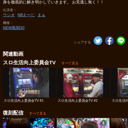
身を徹底的に解き明かしていきます。 お見逃し無く！！
出演者
ウシオ
NBえーじ
まぁ
機種
NEW島唄30
シェアする
関連動画
スロ生活向上委員会TV
すべて見る
スロ生活向上委員会TV #1
スロ生活向上委員会TV #2
スロ生活向
復刻配信
すべて見る