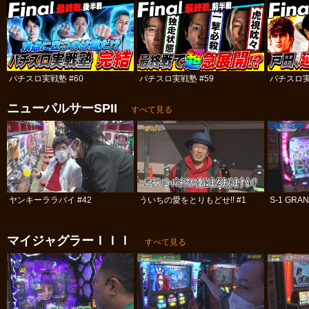
パチスロ実戦塾 #60
パチスロ実戦塾 #59
パチスロ実
ニューパルサーSPII
すべて見る
ヤンキーララバイ #42
ういちの愛をとりもどせ!! #1
S-1 GRAN
マイジャグラーＩＩＩ
すべて見る