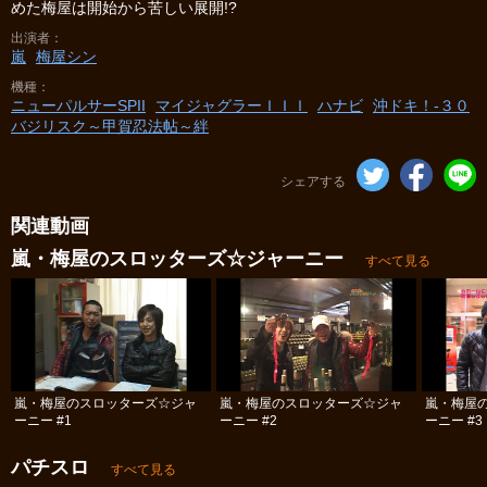
めた梅屋は開始から苦しい展開!?
出演者
嵐
梅屋シン
機種
ニューパルサーSPII
マイジャグラーＩＩＩ
ハナビ
沖ドキ！‐３０
バジリスク～甲賀忍法帖～絆
シェアする
関連動画
嵐・梅屋のスロッターズ☆ジャーニー
すべて見る
嵐・梅屋のスロッターズ☆ジャ
嵐・梅屋のスロッターズ☆ジャ
嵐・梅屋
ーニー #1
ーニー #2
ーニー #3
パチスロ
すべて見る