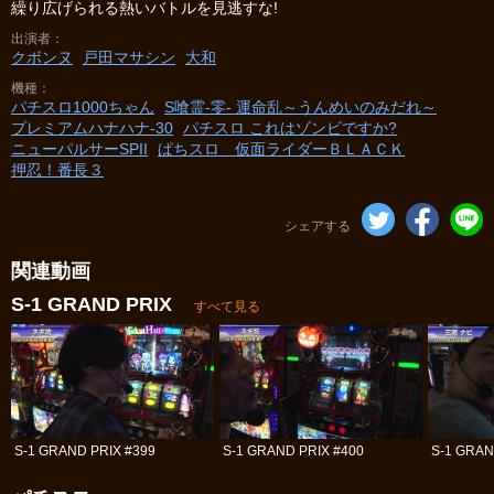
繰り広げられる熱いバトルを見逃すな!
出演者
クボンヌ
戸田マサシン
大和
機種
パチスロ1000ちゃん
S喰霊‐零‐ 運命乱～うんめいのみだれ～
プレミアムハナハナ‐30
パチスロ これはゾンビですか?
ニューパルサーSPII
ぱちスロ 仮面ライダーＢＬＡＣＫ
押忍！番長３
シェアする
関連動画
S-1 GRAND PRIX
すべて見る
S-1 GRAND PRIX #399
S-1 GRAND PRIX #400
S-1 GRAN