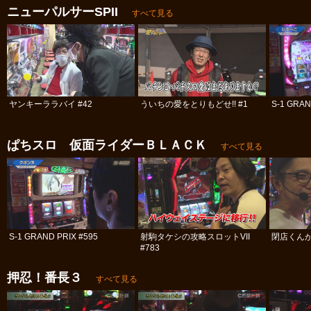
ニューパルサーSPII
すべて見る
ヤンキーララバイ #42
ういちの愛をとりもどせ!! #1
S-1 GRAN
ぱちスロ 仮面ライダーＢＬＡＣＫ
すべて見る
S-1 GRAND PRIX #595
射駒タケシの攻略スロットVII
閉店くんがG
#783
押忍！番長３
すべて見る