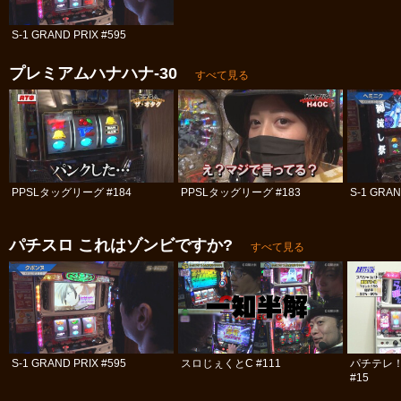
S-1 GRAND PRIX #595
プレミアムハナハナ‐30
すべて見る
PPSLタッグリーグ #184
PPSLタッグリーグ #183
S-1 GRAN
パチスロ これはゾンビですか?
すべて見る
S-1 GRAND PRIX #595
スロじぇくとC #111
パチテレ！
#15