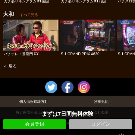
ガチ盛りキングダム #1後編
ガチ盛りキングダム #1前編
パチスロ実
大和
すべて見る
パチテレ！登龍門 #31
S-1 GRAND PRIX #630
S-1 GRAN
＜ 戻る
個人情報保護方針
利用規約
特定商取引法上の表示
会社概要
まずは7日間無料体験
©パチテレ！
会員登録
ログイン