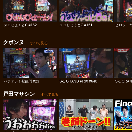
スロじぇくとC #162
スロじぇくとC #161
ヒロシ・ヤ
クボンヌ
すべて見る
パチテレ！登龍門 #23
S-1 GRAND PRIX #640
S-1 GRAN
戸田マサシン
すべて見る