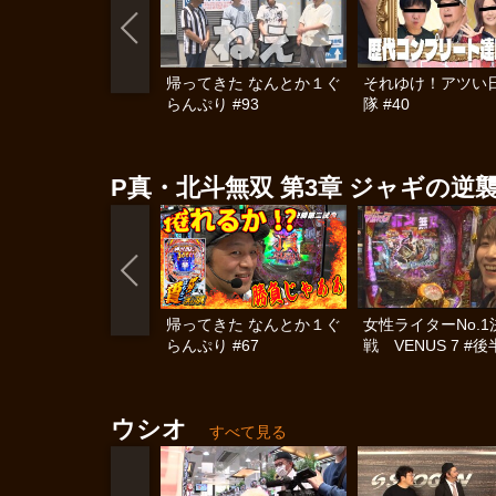
帰ってきた なんとか１ぐ
それゆけ！アツい
らんぷり #93
隊 #40
P真・北斗無双 第3章 ジャギの逆
帰ってきた なんとか１ぐ
女性ライターNo.1
らんぷり #67
戦 VENUS 7 #
ウシオ
すべて見る