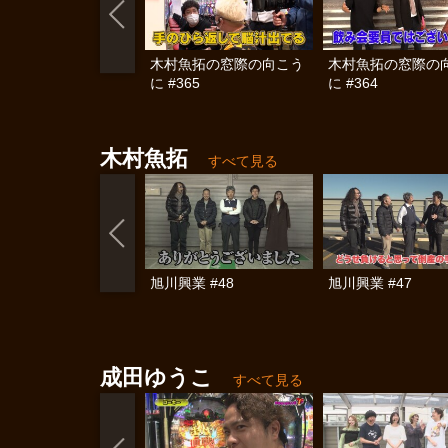
木村魚拓の窓際の向こう
木村魚拓の窓際の
に #365
に #364
木村魚拓
すべて見る
旭川興業 #48
旭川興業 #47
成田ゆうこ
すべて見る