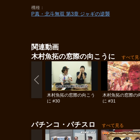
機種
P真・北斗無双 第3章 ジャギの逆襲
関連動画
木村魚拓の窓際の向こうに
すべて見
木村魚拓の窓際の向こう
木村魚拓の窓際の
に #30
に #31
パチンコ・パチスロ
すべて見る