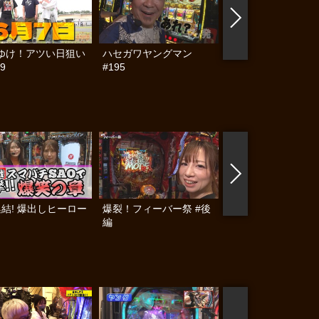
ゆけ！アツい日狙い
ハセガワヤングマン
帰ってきた なんと
9
#195
らんぷり #91
集結! 爆出しヒーロー
爆裂！フィーバー祭 #後
爆裂！フィーバー祭
編
編