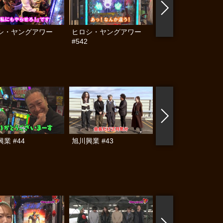
シ・ヤングアワー
ヒロシ・ヤングアワー
木村魚拓の窓際の向
#542
に #345
業 #44
旭川興業 #43
旭川興業 #42