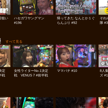
日狙い
ハセガワヤングマン
帰ってきた なんとか１ぐ
それ
#196
らんぷり #92
隊 #3
襲
すべて見る
決定
女性ライターNo.1決定
ママパチ #10
8人
後半戦
戦 VENUS 7 #前半戦
ズ #1