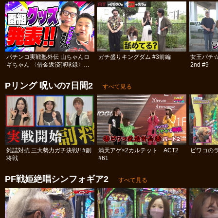
パチンコ実戦塾外伝 山ちゃんロ
ガチ盛りキングダム #3前編
女王パチ
ギちゃん 〈借金返済弾球録〉
2nd #9
#113
Pリング 呪いの7日間2
すべて見る
雑誌対抗 三大勢力ガチ決戦!! #副
満天アゲ×2カルテット ACT2
ビワコのラ
将戦
#61
PF戦姫絶唱シンフォギア2
すべて見る