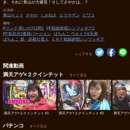
き、それに青山が大爆笑！そしてさやかは…？
出演者
青山りょう
さやか
しおねえ
ヒラヤマン
ビワコ
機種
Pリング 呪いの7日間2
PF戦姫絶唱シンフォギア2
PF真花月2夜桜バージョン
ぱちんこ ウルトラ6兄弟
ぱちんこ 新・必殺仕置人
ＣＲＦ戦姫絶唱シンフォギア
シェアする
関連動画
満天アゲ×２クインテット
すべて見る
満天アゲ×２クインテット #1
満天アゲ×２クインテット #2
満天アゲ×
パチンコ
すべて見る