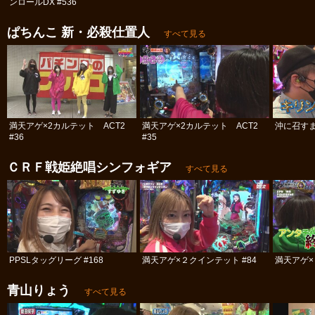
ンロールDX #536
ぱちんこ 新・必殺仕置人
すべて見る
満天アゲ×2カルテット ACT2
満天アゲ×2カルテット ACT2
沖に召すま
#36
#35
ＣＲＦ戦姫絶唱シンフォギア
すべて見る
PPSLタッグリーグ #168
満天アゲ×２クインテット #84
満天アゲ×
青山りょう
すべて見る