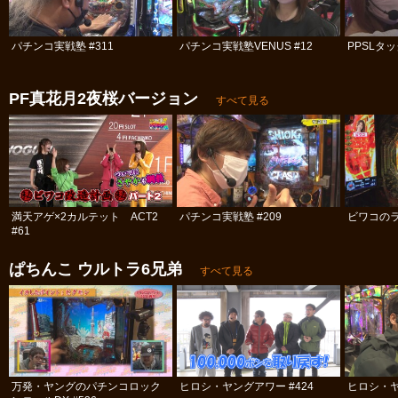
パチンコ実戦塾 #311
パチンコ実戦塾VENUS #12
PPSLタッ
PF真花月2夜桜バージョン
すべて見る
満天アゲ×2カルテット ACT2
パチンコ実戦塾 #209
ビワコのラ
#61
ぱちんこ ウルトラ6兄弟
すべて見る
万発・ヤングのパチンコロック
ヒロシ・ヤングアワー #424
ヒロシ・ヤ