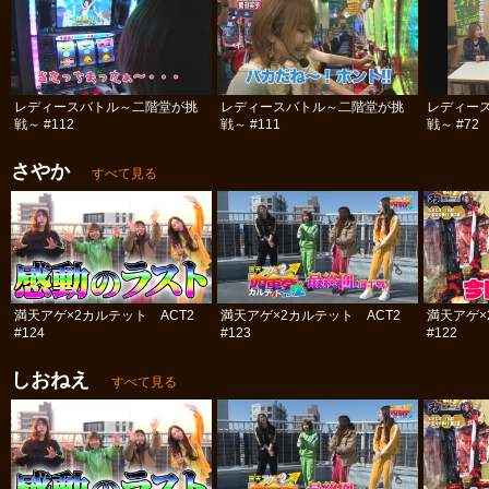
レディースバトル～二階堂が挑
レディースバトル～二階堂が挑
レディー
戦～ #112
戦～ #111
戦～ #72
さやか
すべて見る
満天アゲ×2カルテット ACT2
満天アゲ×2カルテット ACT2
満天アゲ×
#124
#123
#122
しおねえ
すべて見る