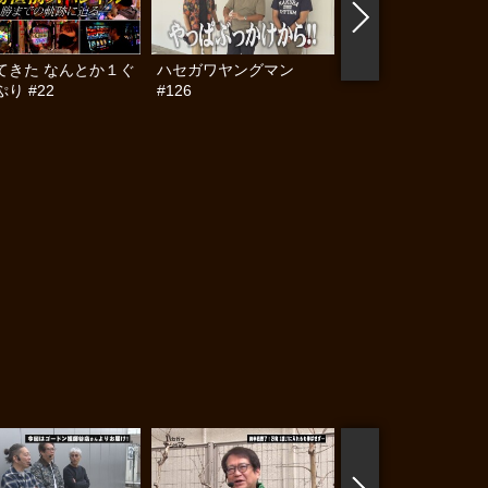
てきた なんとか１ぐ
ハセガワヤングマン
ハセガワヤングマン
り #22
#126
#125