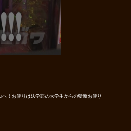
コへ！お便りは法学部の大学生からの斬新お便り