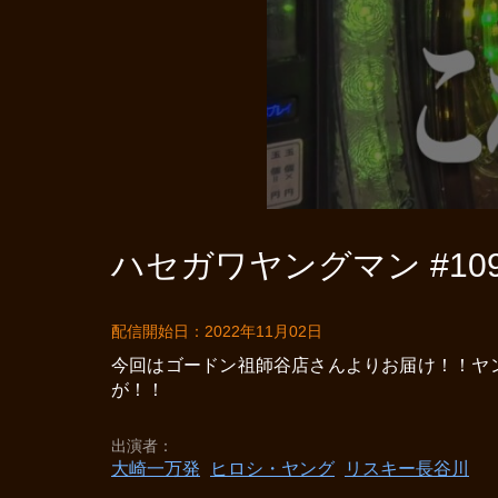
ハセガワヤングマン #10
配信開始日：2022年11月02日
今回はゴードン祖師谷店さんよりお届け！！ヤ
が！！
出演者
大崎一万発
ヒロシ・ヤング
リスキー長谷川