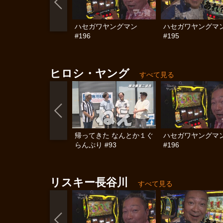
ハセガワヤングマン
ハセガワヤングマ
#196
#195
ヒロシ・ヤング
すべて見る
帰ってきた なんとか１ぐ
ハセガワヤングマ
らんぷり #93
#196
リスキー長谷川
すべて見る