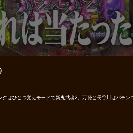
9
ングはひとつ覚えモードで新鬼武者2、万発と長谷川はパチン