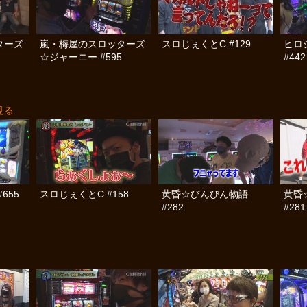
ターズ
嵐・梅屋のスロッターズ
スロじぇくとC #129
ヒロ
☆ジャーニー #595
#442
見る
#655
スロじぇくとC #158
黄昏☆びんびん物語
黄昏
#282
#281