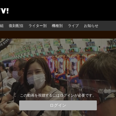
組
復刻配信
ライター別
機種別
ライブ
お知らせ
この動画を視聴するにはログインが必要です。
ログイン