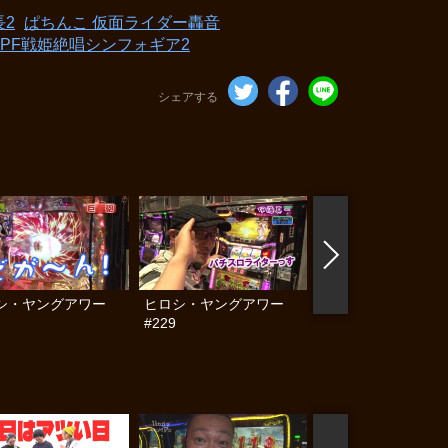
長2
ぱちんこ 仮面ライダー轟音
PF戦姫絶唱シンフォギア2
シェアする
シ・ヤングアワー
ヒロシ・ヤングアワー
ヒロシ・ヤングアワ
#229
#230