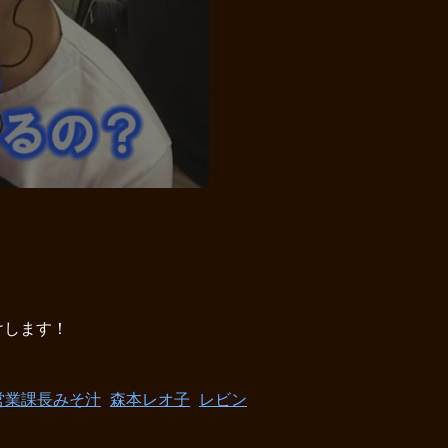
けします！
営業課長みそ汁
森本レオ子
レビン