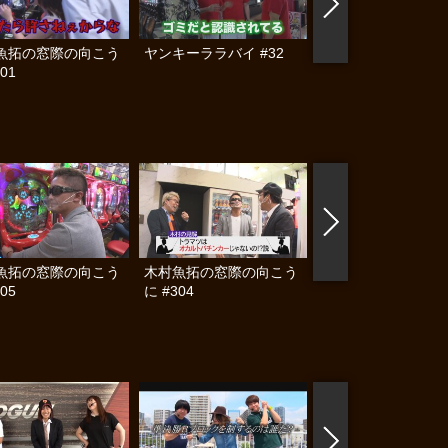
魚拓の窓際の向こう
ヤンキーララバイ #32
スロじぇくとC #12
01
魚拓の窓際の向こう
木村魚拓の窓際の向こう
ヒロシ・ヤングアワ
05
に #304
#452