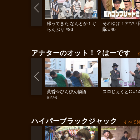
帰ってきた なんとか１ぐ
それゆけ！アツい
らんぷり #93
隊 #40
アナターのオット！？はーです
黄昏☆びんびん物語
スロじぇくとC #14
#276
ハイパーブラックジャック
すべて