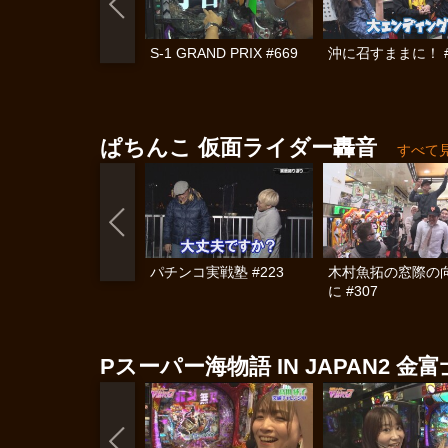
S-1 GRAND PRIX #669
沖に召すままに！ #
ぱちんこ 仮面ライダー轟音
すべて
パチンコ実戦塾 #223
木村魚拓の窓際の
に #307
Pスーパー海物語 IN JAPAN2 金富