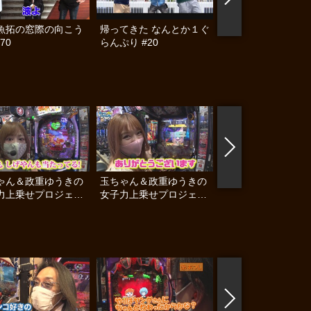
魚拓の窓際の向こう
帰ってきた なんとか１ぐ
満天アゲ×2カル
70
らんぷり #20
ACT2 #48
ゃん＆政重ゆうきの
玉ちゃん＆政重ゆうきの
ヒロシ・ヤングアワ
力上乗せプロジェク
女子力上乗せプロジェク
#439
ト #3