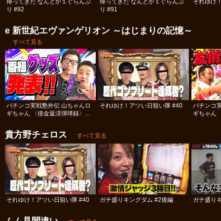
帰ってきた なんとか１ぐらんぷ
帰ってきた なんとか１ぐらんぷ
それゆけ！
り #92
り #91
e 新世紀エヴァンゲリオン ～はじまりの記憶～
すべて見る
パチンコ実戦塾外伝 山ちゃんロ
それゆけ！アツい日狙い隊 #40
パチンコ
ギちゃん 〈借金返済弾球録〉
ギちゃん 
#113
#112
貴方野チェロス
すべて見る
それゆけ！アツい日狙い隊 #40
ガチ盛りキングダム #2後編
ガチ盛りキ