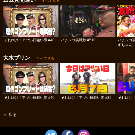
ムム見間違い
すべて見る
それゆけ！アツい日狙い隊 #40
パチンコ実戦塾 #510
パチンコ
ギちゃん 
#112
大水プリン
すべて見る
それゆけ！アツい日狙い隊 #40
それゆけ！アツい日狙い隊 #39
それゆけ！
＜ 戻る