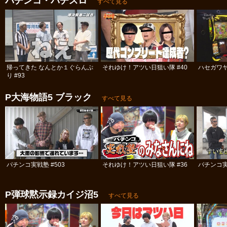
パチンコ・パチスロ
すべて見る
帰ってきた なんとか１ぐらんぷ
それゆけ！アツい日狙い隊 #40
ハセガワヤ
り #93
P大海物語5 ブラック
すべて見る
パチンコ実戦塾 #503
それゆけ！アツい日狙い隊 #36
パチンコ実
P弾球黙示録カイジ沼5
すべて見る