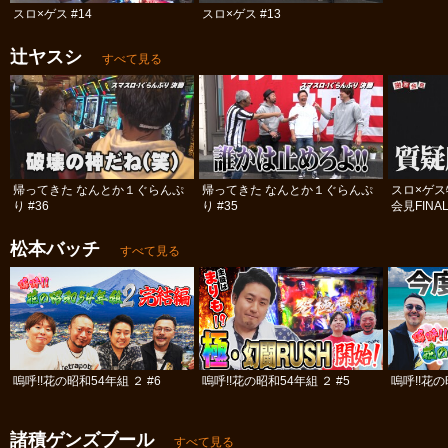
スロ×ゲス #14
スロ×ゲス #13
辻ヤスシ
すべて見る
帰ってきた なんとか１ぐらんぷ
帰ってきた なんとか１ぐらんぷ
スロ×ゲ
り #36
り #35
会見FINA
松本バッチ
すべて見る
嗚呼!!花の昭和54年組 ２ #6
嗚呼!!花の昭和54年組 ２ #5
嗚呼!!花の
諸積ゲンズブール
すべて見る