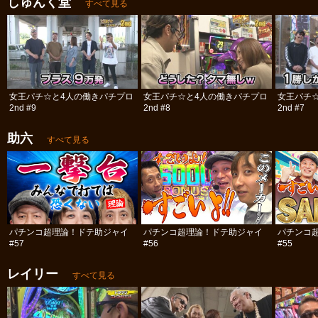
しゅんく堂
すべて見る
女王パチ☆と4人の働きパチプロ
女王パチ☆と4人の働きパチプロ
女王パチ
2nd #9
2nd #8
2nd #7
助六
すべて見る
パチンコ超理論！ドテ助ジャイ
パチンコ超理論！ドテ助ジャイ
パチンコ
#57
#56
#55
レイリー
すべて見る