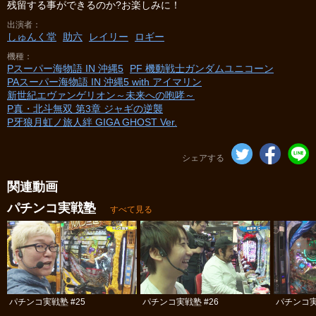
残留する事ができるのか?お楽しみに！
出演者
しゅんく堂
助六
レイリー
ロギー
機種
Pスーパー海物語 IN 沖縄5
PF 機動戦士ガンダムユニコーン
PAスーパー海物語 IN 沖縄5 with アイマリン
新世紀エヴァンゲリオン～未来への咆哮～
P真・北斗無双 第3章 ジャギの逆襲
P牙狼月虹ノ旅人絆 GIGA GHOST Ver.
シェアする
関連動画
パチンコ実戦塾
すべて見る
パチンコ実戦塾 #25
パチンコ実戦塾 #26
パチンコ実