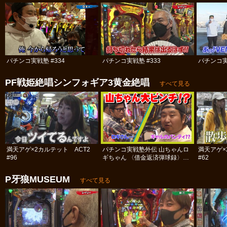
パチンコ実戦塾 #334
パチンコ実戦塾 #333
パチンコ実
PF戦姫絶唱シンフォギア3黄金絶唱
すべて見る
満天アゲ×2カルテット ACT2
パチンコ実戦塾外伝 山ちゃんロ
満天アゲ×
#96
ギちゃん 〈借金返済弾球録〉
#62
#34
P牙狼MUSEUM
すべて見る