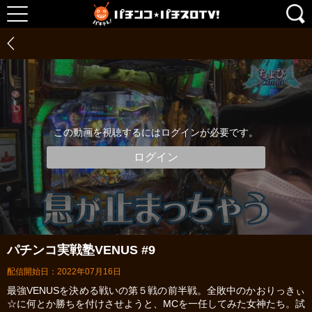
この動画を視聴するにはログインが必要です。
ログイン
パチンコ実戦塾VENUS #9
配信開始日：2022年07月16日
最強VENUSを決める戦いの第５戦の前半戦。全敗中のかおりっきぃ
☆に何とか勝ちを付けさせようと、MCを一任してみた女神たち。試